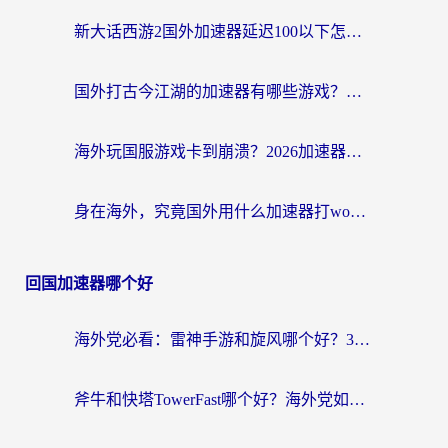
新大话西游2国外加速器延迟100以下怎么办？海外党实测有效的低延迟指南
国外打古今江湖的加速器有哪些游戏？一个海外玩家的终极选择指南
海外玩国服游戏卡到崩溃？2026加速器免费推荐+实用指南（亲测有效）
身在海外，究竟国外用什么加速器打wow好？
回国加速器哪个好
海外党必看：雷神手游和旋风哪个好？3分钟选对回国加速器，无缝刷国内剧玩游戏
斧牛和快塔TowerFast哪个好？海外党如何选对回国加速器