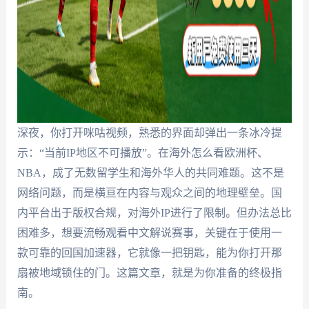
深夜，你打开咪咕视频，熟悉的界面却弹出一条冰冷提
示：“当前IP地区不可播放”。在海外怎么看欧洲杯、
NBA，成了无数留学生和海外华人的共同难题。这不是
网络问题，而是横亘在内容与观众之间的地理壁垒。国
内平台出于版权合规，对海外IP进行了限制。但办法总比
困难多，想要流畅观看中文解说赛事，关键在于使用一
款可靠的回国加速器，它就像一把钥匙，能为你打开那
扇被地域锁住的门。这篇文章，就是为你准备的终极指
南。