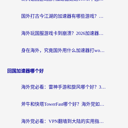
国外打古今江湖的加速器有哪些游戏？一个海外玩家的终极选择指南
海外玩国服游戏卡到崩溃？2026加速器免费推荐+实用指南（亲测有效）
身在海外，究竟国外用什么加速器打wow好？
回国加速器哪个好
海外党必看：雷神手游和旋风哪个好？3分钟选对回国加速器，无缝刷国内剧玩游戏
斧牛和快塔TowerFast哪个好？海外党如何选对回国加速器
海外党必看：VPN翻墙到大陆的实用指南——从看CCTV5到选加速器，一篇全搞定