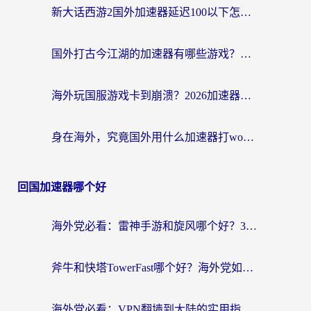
新大话西游2国外加速器延迟100以下怎么办？海外党实测有效的低延迟指南
国外打古今江湖的加速器有哪些游戏？一个海外玩家的终极选择指南
海外玩国服游戏卡到崩溃？2026加速器免费推荐+实用指南（亲测有效）
身在海外，究竟国外用什么加速器打wow好？
回国加速器哪个好
海外党必看：雷神手游和旋风哪个好？3分钟选对回国加速器，无缝刷国内剧玩游戏
斧牛和快塔TowerFast哪个好？海外党如何选对回国加速器
海外党必看：VPN翻墙到大陆的实用指南——从看CCTV5到选加速器，一篇全搞定