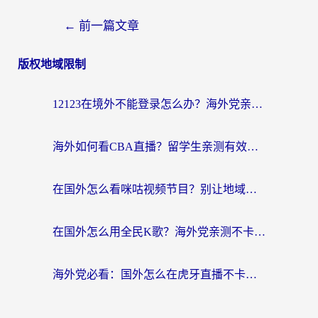
←
前一篇文章
版权地域限制
12123在境外不能登录怎么办？海外党亲测有效的回国加速方案
海外如何看CBA直播？留学生亲测有效的体育赛事观看指南
在国外怎么看咪咕视频节目？别让地域限制挡住你的追剧自由
在国外怎么用全民K歌？海外党亲测不卡顿的回国加速秘籍
海外党必看：国外怎么在虎牙直播不卡顿？附腾讯视频网易云音乐解决方案