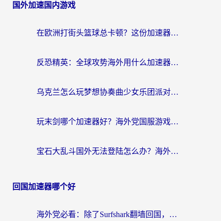
国外加速国内游戏
在欧洲打街头篮球总卡顿？这份加速器选择指南帮你解决延迟难题
反恐精英：全球攻势海外用什么加速器登录？海外党国服游戏畅玩指南
乌克兰怎么玩梦想协奏曲少女乐团派对？海外党国服游戏加速全攻略（附欧洲重生细胞荒野行动不卡技巧）
玩末剑哪个加速器好？海外党国服游戏畅玩终极指南（附3款热门游戏实测）
宝石大乱斗国外无法登陆怎么办？海外玩家专属加速指南（附穿越火线原野传说解决方案）
回国加速器哪个好
海外党必看：除了Surfshark翻墙回国，这些加速器选择技巧你真的懂吗？