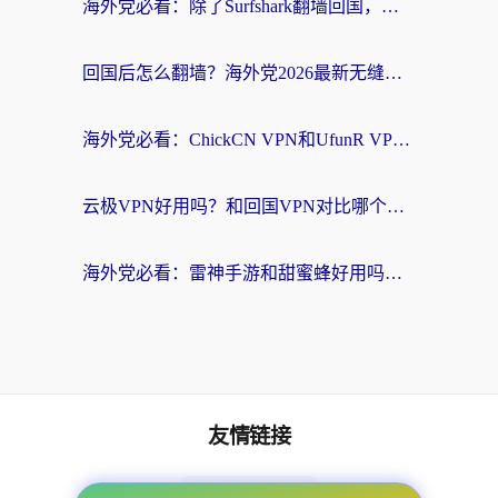
海外党必看：除了Surfshark翻墙回国，这些加速器选择技巧你真的懂吗？
回国后怎么翻墙？海外党2026最新无缝访问国内资源全攻略（附对比实测）
海外党必看：ChickCN VPN和UfunR VPN对比哪个回国效果更好？附实用选择指南
云极VPN好用吗？和回国VPN对比哪个回国效果更好？海外党亲测避坑指南
海外党必看：雷神手游和甜蜜蜂好用吗？3步选对回国加速器无缝刷国内资源
友情链接
番茄加速器