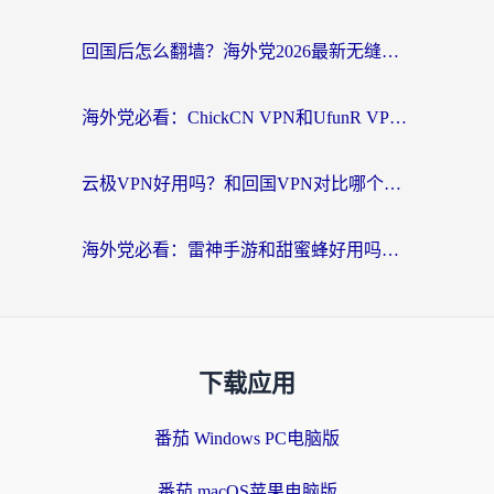
回国后怎么翻墙？海外党2026最新无缝访问国内资源全攻略（附对比实测）
海外党必看：ChickCN VPN和UfunR VPN对比哪个回国效果更好？附实用选择指南
云极VPN好用吗？和回国VPN对比哪个回国效果更好？海外党亲测避坑指南
海外党必看：雷神手游和甜蜜蜂好用吗？3步选对回国加速器无缝刷国内资源
下载应用
番茄 Windows PC电脑版
番茄 macOS苹果电脑版