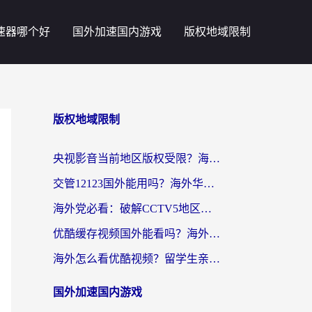
速器哪个好
国外加速国内游戏
版权地域限制
版权地域限制
央视影音当前地区版权受限？海外党追剧看片的终极解决方案来了
交管12123国外能用吗？海外华人亲测有效的回国加速器选择指南
海外党必看：破解CCTV5地区限制，这样看欧洲杯奥运直播才够爽！
优酷缓存视频国外能看吗？海外党追剧看片的终极解决方案来了
海外怎么看优酷视频？留学生亲测有效的回国加速器选择指南
国外加速国内游戏