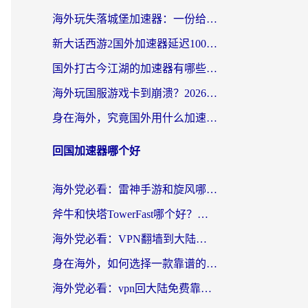
海外玩失落城堡加速器：一份给漂泊玩家的网络自救指南
新大话西游2国外加速器延迟100以下怎么办？海外党实测有效的低延迟指南
国外打古今江湖的加速器有哪些游戏？一个海外玩家的终极选择指南
海外玩国服游戏卡到崩溃？2026加速器免费推荐+实用指南（亲测有效）
身在海外，究竟国外用什么加速器打wow好？
回国加速器哪个好
海外党必看：雷神手游和旋风哪个好？3分钟选对回国加速器，无缝刷国内剧玩游戏
斧牛和快塔TowerFast哪个好？海外党如何选对回国加速器
海外党必看：VPN翻墙到大陆的实用指南——从看CCTV5到选加速器，一篇全搞定
身在海外，如何选择一款靠谱的加速国内网络的加速器？
海外党必看：vpn回大陆免费靠谱吗？3步选对加速器实现无缝刷国内资源