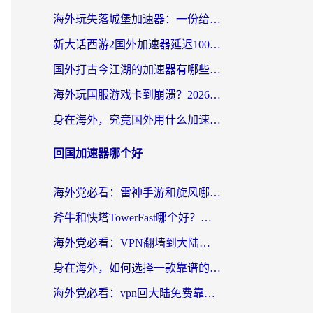
海外玩失落城堡加速器：一份给漂泊玩家的网络自救指南
新大话西游2国外加速器延迟100以下怎么办？海外党实测有效的低延迟指南
国外打古今江湖的加速器有哪些游戏？一个海外玩家的终极选择指南
海外玩国服游戏卡到崩溃？2026加速器免费推荐+实用指南（亲测有效）
身在海外，究竟国外用什么加速器打wow好？
回国加速器哪个好
海外党必看：雷神手游和旋风哪个好？3分钟选对回国加速器，无缝刷国内剧玩游戏
斧牛和快塔TowerFast哪个好？海外党如何选对回国加速器
海外党必看：VPN翻墙到大陆的实用指南——从看CCTV5到选加速器，一篇全搞定
身在海外，如何选择一款靠谱的加速国内网络的加速器？
海外党必看：vpn回大陆免费靠谱吗？3步选对加速器实现无缝刷国内资源