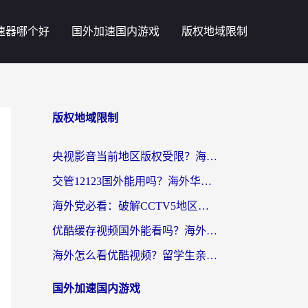
速器哪个好
国外加速国内游戏
版权地域限制
版权地域限制
央视影音当前地区版权受限？海外党追剧看片的终极解决方案来了
交管12123国外能用吗？海外华人亲测有效的回国加速器选择指南
海外党必看：破解CCTV5地区限制，这样看欧洲杯奥运直播才够爽！
优酷缓存视频国外能看吗？海外党追剧看片的终极解决方案来了
海外怎么看优酷视频？留学生亲测有效的回国加速器选择指南
国外加速国内游戏