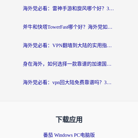
海外党必看：雷神手游和旋风哪个好？3分钟选对回国加速器，无缝刷国内剧玩游戏
斧牛和快塔TowerFast哪个好？海外党如何选对回国加速器
海外党必看：VPN翻墙到大陆的实用指南——从看CCTV5到选加速器，一篇全搞定
身在海外，如何选择一款靠谱的加速国内网络的加速器？
海外党必看：vpn回大陆免费靠谱吗？3步选对加速器实现无缝刷国内资源
下载应用
番茄 Windows PC电脑版