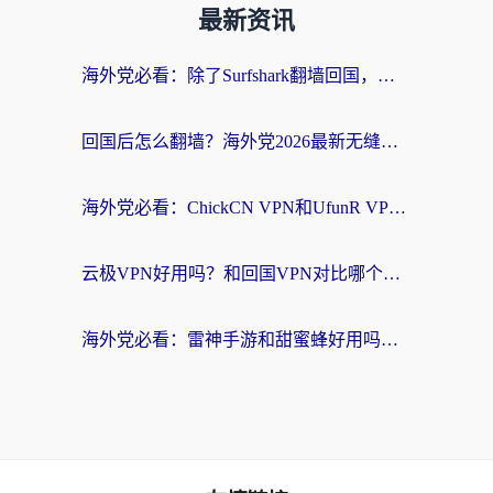
最新资讯
海外党必看：除了Surfshark翻墙回国，这些加速器选择技巧你真的懂吗？
回国后怎么翻墙？海外党2026最新无缝访问国内资源全攻略（附对比实测）
海外党必看：ChickCN VPN和UfunR VPN对比哪个回国效果更好？附实用选择指南
云极VPN好用吗？和回国VPN对比哪个回国效果更好？海外党亲测避坑指南
海外党必看：雷神手游和甜蜜蜂好用吗？3步选对回国加速器无缝刷国内资源