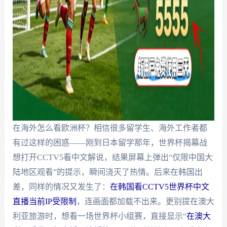
在海外怎么看欧洲杯？相信很多留学生、海外工作者都
有过这样的困惑——刚到日本留学那年，世界杯揭幕战
想打开CCTV5看中文解说，结果屏幕上弹出“仅限中国大
陆地区观看”的提示，瞬间浇灭了热情。后来在韩国出
差，同样的情况又发生了：
在韩国看CCTV5世界杯中文
直播当前IP受限制
，连画面都加载不出来。更别提在澳大
利亚旅游时，想看一场世界杯小组赛，直接显示“
在澳大