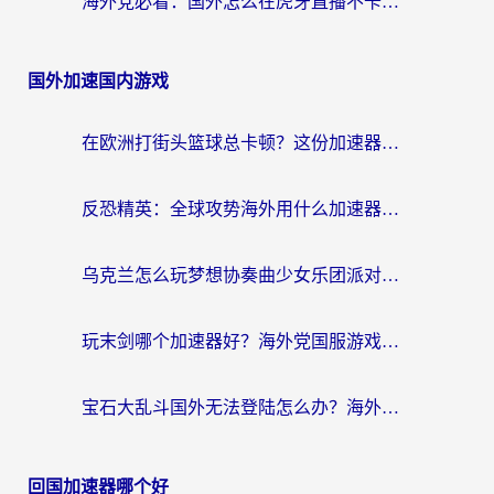
海外党必看：国外怎么在虎牙直播不卡顿？附腾讯视频网易云音乐解决方案
国外加速国内游戏
在欧洲打街头篮球总卡顿？这份加速器选择指南帮你解决延迟难题
反恐精英：全球攻势海外用什么加速器登录？海外党国服游戏畅玩指南
乌克兰怎么玩梦想协奏曲少女乐团派对？海外党国服游戏加速全攻略（附欧洲重生细胞荒野行动不卡技巧）
玩末剑哪个加速器好？海外党国服游戏畅玩终极指南（附3款热门游戏实测）
宝石大乱斗国外无法登陆怎么办？海外玩家专属加速指南（附穿越火线原野传说解决方案）
回国加速器哪个好