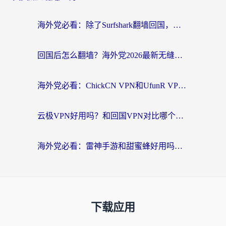
海外党必看：除了Surfshark翻墙回国，这些加速器选择技巧你真的懂吗？
回国后怎么翻墙？海外党2026最新无缝访问国内资源全攻略（附对比实测）
海外党必看：ChickCN VPN和UfunR VPN对比哪个回国效果更好？附实用选择指南
云极VPN好用吗？和回国VPN对比哪个回国效果更好？海外党亲测避坑指南
海外党必看：雷神手游和甜蜜蜂好用吗？3步选对回国加速器无缝刷国内资源
下载应用