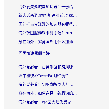
海外玩失落城堡加速器：一份给漂泊玩家的网络自救指南
新大话西游2国外加速器延迟100以下怎么办？海外党实测有效的低延迟指南
国外打古今江湖的加速器有哪些游戏？一个海外玩家的终极选择指南
海外玩国服游戏卡到崩溃？2026加速器免费推荐+实用指南（亲测有效）
身在海外，究竟国外用什么加速器打wow好？
回国加速器哪个好
海外党必看：雷神手游和旋风哪个好？3分钟选对回国加速器，无缝刷国内剧玩游戏
斧牛和快塔TowerFast哪个好？海外党如何选对回国加速器
海外党必看：VPN翻墙到大陆的实用指南——从看CCTV5到选加速器，一篇全搞定
身在海外，如何选择一款靠谱的加速国内网络的加速器？
海外党必看：vpn回大陆免费靠谱吗？3步选对加速器实现无缝刷国内资源