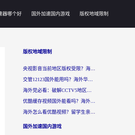
速器哪个好
国外加速国内游戏
版权地域限制
版权地域限制
央视影音当前地区版权受限？海外党追剧看片的终极解决方案来了
交管12123国外能用吗？海外华人亲测有效的回国加速器选择指南
海外党必看：破解CCTV5地区限制，这样看欧洲杯奥运直播才够爽！
优酷缓存视频国外能看吗？海外党追剧看片的终极解决方案来了
海外怎么看优酷视频？留学生亲测有效的回国加速器选择指南
国外加速国内游戏