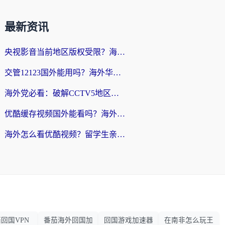
最新资讯
央视影音当前地区版权受限？海外党追剧看片的终极解决方案来了
交管12123国外能用吗？海外华人亲测有效的回国加速器选择指南
海外党必看：破解CCTV5地区限制，这样看欧洲杯奥运直播才够爽！
优酷缓存视频国外能看吗？海外党追剧看片的终极解决方案来了
海外怎么看优酷视频？留学生亲测有效的回国加速器选择指南
回国VPN
番茄海外回国加
回国游戏加速器
在南非怎么玩王