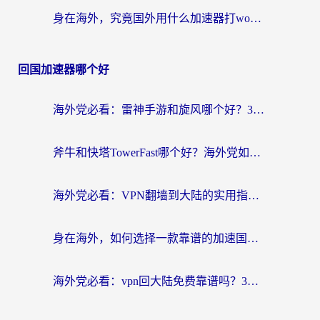
身在海外，究竟国外用什么加速器打wow好？
回国加速器哪个好
海外党必看：雷神手游和旋风哪个好？3分钟选对回国加速器，无缝刷国内剧玩游戏
斧牛和快塔TowerFast哪个好？海外党如何选对回国加速器
海外党必看：VPN翻墙到大陆的实用指南——从看CCTV5到选加速器，一篇全搞定
身在海外，如何选择一款靠谱的加速国内网络的加速器？
海外党必看：vpn回大陆免费靠谱吗？3步选对加速器实现无缝刷国内资源