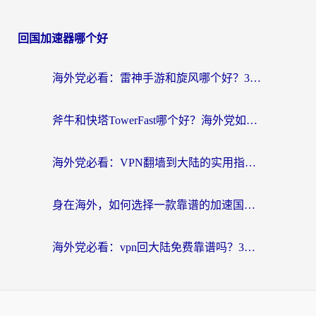
回国加速器哪个好
海外党必看：雷神手游和旋风哪个好？3分钟选对回国加速器，无缝刷国内剧玩游戏
斧牛和快塔TowerFast哪个好？海外党如何选对回国加速器
海外党必看：VPN翻墙到大陆的实用指南——从看CCTV5到选加速器，一篇全搞定
身在海外，如何选择一款靠谱的加速国内网络的加速器？
海外党必看：vpn回大陆免费靠谱吗？3步选对加速器实现无缝刷国内资源