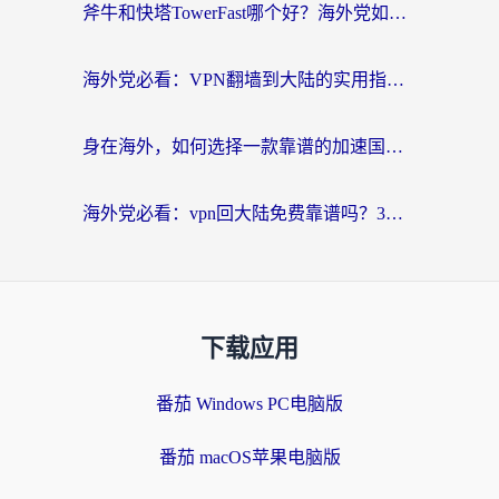
斧牛和快塔TowerFast哪个好？海外党如何选对回国加速器
海外党必看：VPN翻墙到大陆的实用指南——从看CCTV5到选加速器，一篇全搞定
身在海外，如何选择一款靠谱的加速国内网络的加速器？
海外党必看：vpn回大陆免费靠谱吗？3步选对加速器实现无缝刷国内资源
下载应用
番茄 Windows PC电脑版
番茄 macOS苹果电脑版