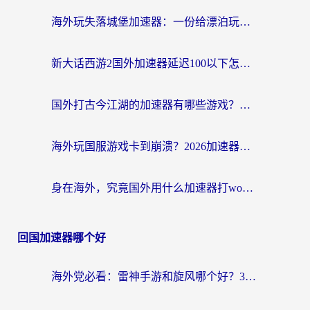
海外玩失落城堡加速器：一份给漂泊玩家的网络自救指南
新大话西游2国外加速器延迟100以下怎么办？海外党实测有效的低延迟指南
国外打古今江湖的加速器有哪些游戏？一个海外玩家的终极选择指南
海外玩国服游戏卡到崩溃？2026加速器免费推荐+实用指南（亲测有效）
身在海外，究竟国外用什么加速器打wow好？
回国加速器哪个好
海外党必看：雷神手游和旋风哪个好？3分钟选对回国加速器，无缝刷国内剧玩游戏