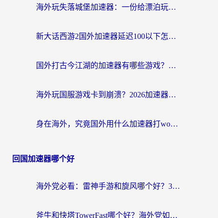
海外玩失落城堡加速器：一份给漂泊玩家的网络自救指南
新大话西游2国外加速器延迟100以下怎么办？海外党实测有效的低延迟指南
国外打古今江湖的加速器有哪些游戏？一个海外玩家的终极选择指南
海外玩国服游戏卡到崩溃？2026加速器免费推荐+实用指南（亲测有效）
身在海外，究竟国外用什么加速器打wow好？
回国加速器哪个好
海外党必看：雷神手游和旋风哪个好？3分钟选对回国加速器，无缝刷国内剧玩游戏
斧牛和快塔TowerFast哪个好？海外党如何选对回国加速器