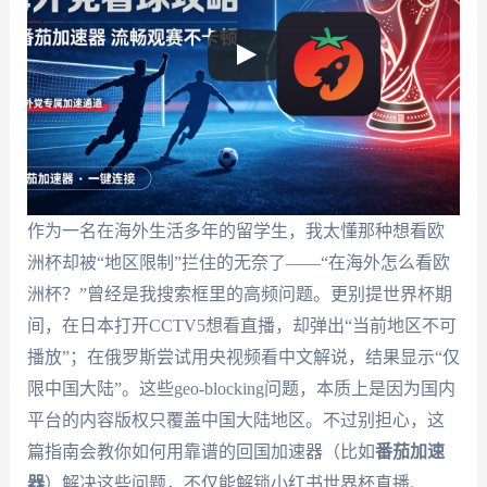
作为一名在海外生活多年的留学生，我太懂那种想看欧
洲杯却被“地区限制”拦住的无奈了——“在海外怎么看欧
洲杯？”曾经是我搜索框里的高频问题。更别提世界杯期
间，在日本打开CCTV5想看直播，却弹出“当前地区不可
播放”；在俄罗斯尝试用央视频看中文解说，结果显示“仅
限中国大陆”。这些geo-blocking问题，本质上是因为国内
平台的内容版权只覆盖中国大陆地区。不过别担心，这
篇指南会教你如何用靠谱的回国加速器（比如
番茄加速
器
）解决这些问题，不仅能解锁小红书世界杯直播、