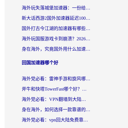
海外玩失落城堡加速器：一份给漂泊玩家的网络自救指南
新大话西游2国外加速器延迟100以下怎么办？海外党实测有效的低延迟指南
国外打古今江湖的加速器有哪些游戏？一个海外玩家的终极选择指南
海外玩国服游戏卡到崩溃？2026加速器免费推荐+实用指南（亲测有效）
身在海外，究竟国外用什么加速器打wow好？
回国加速器哪个好
海外党必看：雷神手游和旋风哪个好？3分钟选对回国加速器，无缝刷国内剧玩游戏
斧牛和快塔TowerFast哪个好？海外党如何选对回国加速器
海外党必看：VPN翻墙到大陆的实用指南——从看CCTV5到选加速器，一篇全搞定
身在海外，如何选择一款靠谱的加速国内网络的加速器？
海外党必看：vpn回大陆免费靠谱吗？3步选对加速器实现无缝刷国内资源