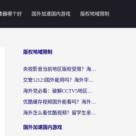
速器哪个好
国外加速国内游戏
版权地域限制
版权地域限制
央视影音当前地区版权受限？海外党追剧看片的终极解决方案来了
交管12123国外能用吗？海外华人亲测有效的回国加速器选择指南
海外党必看：破解CCTV5地区限制，这样看欧洲杯奥运直播才够爽！
优酷缓存视频国外能看吗？海外党追剧看片的终极解决方案来了
海外怎么看优酷视频？留学生亲测有效的回国加速器选择指南
国外加速国内游戏