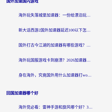
国外加速国内游戏
海外玩失落城堡加速器：一份给漂泊玩家的网络自救指南
新大话西游2国外加速器延迟100以下怎么办？海外党实测有效的低延迟指南
国外打古今江湖的加速器有哪些游戏？一个海外玩家的终极选择指南
海外玩国服游戏卡到崩溃？2026加速器免费推荐+实用指南（亲测有效）
身在海外，究竟国外用什么加速器打wow好？
回国加速器哪个好
海外党必看：雷神手游和旋风哪个好？3分钟选对回国加速器，无缝刷国内剧玩游戏