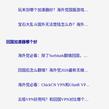
玩末剑哪个加速器好？海外党国服游戏畅玩终极指南（附3款热门游戏实测）
宝石大乱斗国外无法登陆怎么办？海外玩家专属加速指南（附穿越火线原野传说解决方案）
回国加速器哪个好
海外党必看：除了Surfshark翻墙回国，这些加速器选择技巧你真的懂吗？
回国后怎么翻墙？海外党2026最新无缝访问国内资源全攻略（附对比实测）
海外党必看：ChickCN VPN和UfunR VPN对比哪个回国效果更好？附实用选择指南
云极VPN好用吗？和回国VPN对比哪个回国效果更好？海外党亲测避坑指南