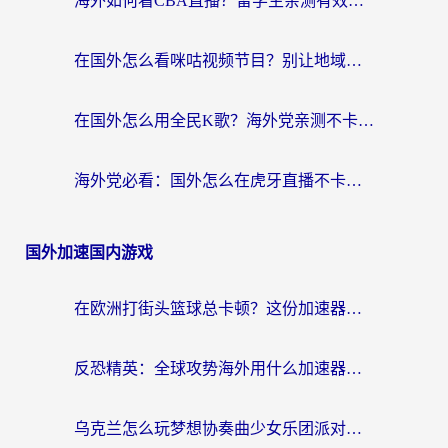
海外如何看CBA直播？留学生亲测有效的体育赛事观看指南
在国外怎么看咪咕视频节目？别让地域限制挡住你的追剧自由
在国外怎么用全民K歌？海外党亲测不卡顿的回国加速秘籍
海外党必看：国外怎么在虎牙直播不卡顿？附腾讯视频网易云音乐解决方案
国外加速国内游戏
在欧洲打街头篮球总卡顿？这份加速器选择指南帮你解决延迟难题
反恐精英：全球攻势海外用什么加速器登录？海外党国服游戏畅玩指南
乌克兰怎么玩梦想协奏曲少女乐团派对？海外党国服游戏加速全攻略（附欧洲重生细胞荒野行动不卡技巧）