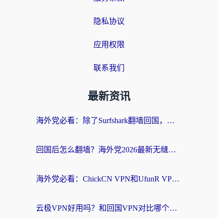
隐私协议
应用权限
联系我们
最新资讯
海外党必看：除了Surfshark翻墙回国，这些加速器选择技巧你真的懂吗？
回国后怎么翻墙？海外党2026最新无缝访问国内资源全攻略（附对比实测）
海外党必看：ChickCN VPN和UfunR VPN对比哪个回国效果更好？附实用选择指南
云极VPN好用吗？和回国VPN对比哪个回国效果更好？海外党亲测避坑指南