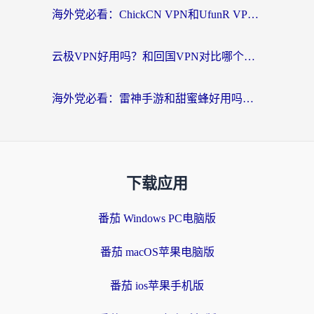
海外党必看：ChickCN VPN和UfunR VPN对比哪个回国效果更好？附实用选择指南
云极VPN好用吗？和回国VPN对比哪个回国效果更好？海外党亲测避坑指南
海外党必看：雷神手游和甜蜜蜂好用吗？3步选对回国加速器无缝刷国内资源
下载应用
番茄 Windows PC电脑版
番茄 macOS苹果电脑版
番茄 ios苹果手机版