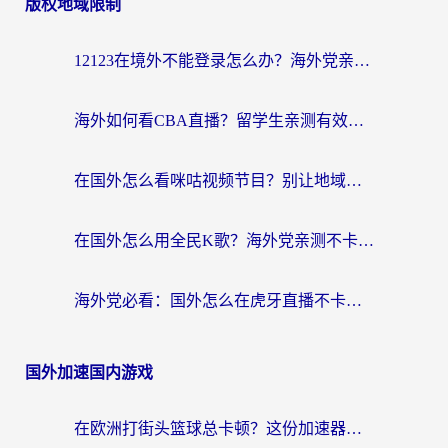
版权地域限制
12123在境外不能登录怎么办？海外党亲测有效的回国加速方案
海外如何看CBA直播？留学生亲测有效的体育赛事观看指南
在国外怎么看咪咕视频节目？别让地域限制挡住你的追剧自由
在国外怎么用全民K歌？海外党亲测不卡顿的回国加速秘籍
海外党必看：国外怎么在虎牙直播不卡顿？附腾讯视频网易云音乐解决方案
国外加速国内游戏
在欧洲打街头篮球总卡顿？这份加速器选择指南帮你解决延迟难题