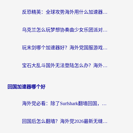
反恐精英：全球攻势海外用什么加速器登录？海外党国服游戏畅玩指南
乌克兰怎么玩梦想协奏曲少女乐团派对？海外党国服游戏加速全攻略（附欧洲重生细胞荒野行动不卡技巧）
玩末剑哪个加速器好？海外党国服游戏畅玩终极指南（附3款热门游戏实测）
宝石大乱斗国外无法登陆怎么办？海外玩家专属加速指南（附穿越火线原野传说解决方案）
回国加速器哪个好
海外党必看：除了Surfshark翻墙回国，这些加速器选择技巧你真的懂吗？
回国后怎么翻墙？海外党2026最新无缝访问国内资源全攻略（附对比实测）