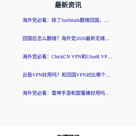
最新资讯
海外党必看：除了Surfshark翻墙回国，这些加速器选择技巧你真的懂吗？
回国后怎么翻墙？海外党2026最新无缝访问国内资源全攻略（附对比实测）
海外党必看：ChickCN VPN和UfunR VPN对比哪个回国效果更好？附实用选择指南
云极VPN好用吗？和回国VPN对比哪个回国效果更好？海外党亲测避坑指南
海外党必看：雷神手游和甜蜜蜂好用吗？3步选对回国加速器无缝刷国内资源