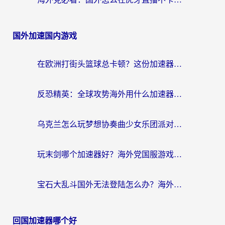
国外加速国内游戏
在欧洲打街头篮球总卡顿？这份加速器选择指南帮你解决延迟难题
反恐精英：全球攻势海外用什么加速器登录？海外党国服游戏畅玩指南
乌克兰怎么玩梦想协奏曲少女乐团派对？海外党国服游戏加速全攻略（附欧洲重生细胞荒野行动不卡技巧）
玩末剑哪个加速器好？海外党国服游戏畅玩终极指南（附3款热门游戏实测）
宝石大乱斗国外无法登陆怎么办？海外玩家专属加速指南（附穿越火线原野传说解决方案）
回国加速器哪个好