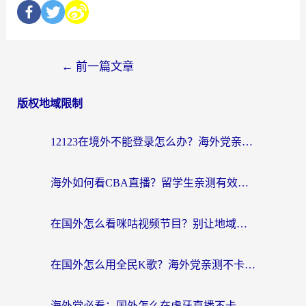
←
前一篇文章
版权地域限制
12123在境外不能登录怎么办？海外党亲测有效的回国加速方案
海外如何看CBA直播？留学生亲测有效的体育赛事观看指南
在国外怎么看咪咕视频节目？别让地域限制挡住你的追剧自由
在国外怎么用全民K歌？海外党亲测不卡顿的回国加速秘籍
海外党必看：国外怎么在虎牙直播不卡顿？附腾讯视频网易云音乐解决方案