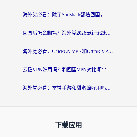
海外党必看：除了Surfshark翻墙回国，这些加速器选择技巧你真的懂吗？
回国后怎么翻墙？海外党2026最新无缝访问国内资源全攻略（附对比实测）
海外党必看：ChickCN VPN和UfunR VPN对比哪个回国效果更好？附实用选择指南
云极VPN好用吗？和回国VPN对比哪个回国效果更好？海外党亲测避坑指南
海外党必看：雷神手游和甜蜜蜂好用吗？3步选对回国加速器无缝刷国内资源
下载应用