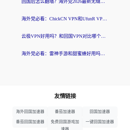
回国后怎么翻墙？海外党2026最新无缝访问国内资源全攻略（附对比实测）
海外党必看：ChickCN VPN和UfunR VPN对比哪个回国效果更好？附实用选择指南
云极VPN好用吗？和回国VPN对比哪个回国效果更好？海外党亲测避坑指南
海外党必看：雷神手游和甜蜜蜂好用吗？3步选对回国加速器无缝刷国内资源
友情链接
海外回国加速器
番茄加速器
回国加速器
番茄回国加速器
免费回国游戏加
一键回国加速器
速器