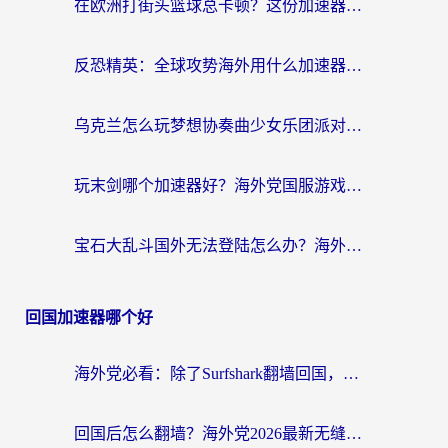
在欧洲打街头篮球总卡顿？这份加速器选择指南帮你解决延迟难题
反恐精英：全球攻势海外用什么加速器登录？海外党国服游戏畅玩指南
乌克兰怎么玩梦想协奏曲少女乐团派对？海外党国服游戏加速全攻略（附欧洲重生细胞荒野行动不卡技巧）
玩末剑哪个加速器好？海外党国服游戏畅玩终极指南（附3款热门游戏实测）
宝石大乱斗国外无法登陆怎么办？海外玩家专属加速指南（附穿越火线原野传说解决方案）
回国加速器哪个好
海外党必看：除了Surfshark翻墙回国，这些加速器选择技巧你真的懂吗？
回国后怎么翻墙？海外党2026最新无缝访问国内资源全攻略（附对比实测）