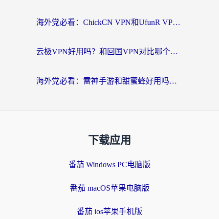
海外党必看：ChickCN VPN和UfunR VPN对比哪个回国效果更好？附实用选择指南
云极VPN好用吗？和回国VPN对比哪个回国效果更好？海外党亲测避坑指南
海外党必看：雷神手游和甜蜜蜂好用吗？3步选对回国加速器无缝刷国内资源
下载应用
番茄 Windows PC电脑版
番茄 macOS苹果电脑版
番茄 ios苹果手机版