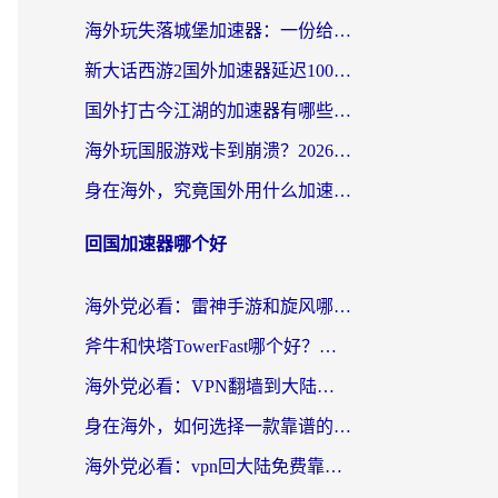
海外玩失落城堡加速器：一份给漂泊玩家的网络自救指南
新大话西游2国外加速器延迟100以下怎么办？海外党实测有效的低延迟指南
国外打古今江湖的加速器有哪些游戏？一个海外玩家的终极选择指南
海外玩国服游戏卡到崩溃？2026加速器免费推荐+实用指南（亲测有效）
身在海外，究竟国外用什么加速器打wow好？
回国加速器哪个好
海外党必看：雷神手游和旋风哪个好？3分钟选对回国加速器，无缝刷国内剧玩游戏
斧牛和快塔TowerFast哪个好？海外党如何选对回国加速器
海外党必看：VPN翻墙到大陆的实用指南——从看CCTV5到选加速器，一篇全搞定
身在海外，如何选择一款靠谱的加速国内网络的加速器？
海外党必看：vpn回大陆免费靠谱吗？3步选对加速器实现无缝刷国内资源