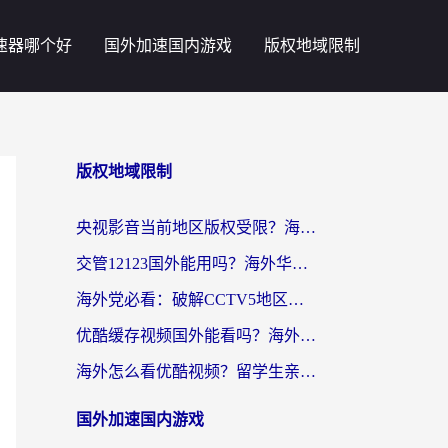
速器哪个好
国外加速国内游戏
版权地域限制
版权地域限制
央视影音当前地区版权受限？海外党追剧看片的终极解决方案来了
交管12123国外能用吗？海外华人亲测有效的回国加速器选择指南
海外党必看：破解CCTV5地区限制，这样看欧洲杯奥运直播才够爽！
优酷缓存视频国外能看吗？海外党追剧看片的终极解决方案来了
海外怎么看优酷视频？留学生亲测有效的回国加速器选择指南
国外加速国内游戏