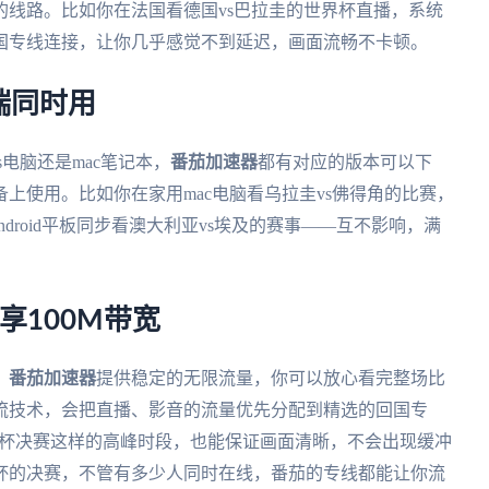
线路。比如你在法国看德国vs巴拉圭的世界杯直播，系统
国专线连接，让你几乎感觉不到延迟，画面流畅不卡顿。
端同时用
ws电脑还是mac笔记本，
番茄加速器
都有对应的版本可以下
上使用。比如你在家用mac电脑看乌拉圭vs佛得角的比赛，
droid平板同步看澳大利亚vs埃及的赛事——互不影响，满
享100M带宽
。
番茄加速器
提供稳定的无限流量，你可以放心看完整场比
流技术，会把直播、影音的流量优先分配到精选的回国专
界杯决赛这样的高峰时段，也能保证画面清晰，不会出现缓冲
界杯的决赛，不管有多少人同时在线，番茄的专线都能让你流