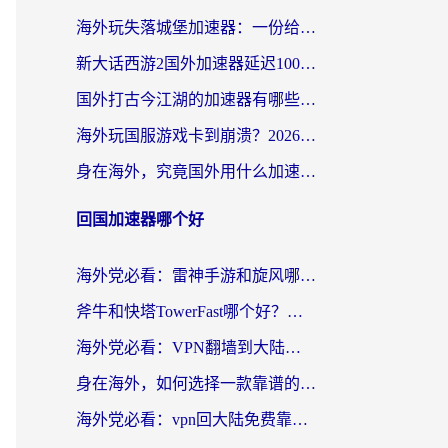
海外玩失落城堡加速器：一份给漂泊玩家的网络自救指南
新大话西游2国外加速器延迟100以下怎么办？海外党实测有效的低延迟指南
国外打古今江湖的加速器有哪些游戏？一个海外玩家的终极选择指南
海外玩国服游戏卡到崩溃？2026加速器免费推荐+实用指南（亲测有效）
身在海外，究竟国外用什么加速器打wow好？
回国加速器哪个好
海外党必看：雷神手游和旋风哪个好？3分钟选对回国加速器，无缝刷国内剧玩游戏
斧牛和快塔TowerFast哪个好？海外党如何选对回国加速器
海外党必看：VPN翻墙到大陆的实用指南——从看CCTV5到选加速器，一篇全搞定
身在海外，如何选择一款靠谱的加速国内网络的加速器？
海外党必看：vpn回大陆免费靠谱吗？3步选对加速器实现无缝刷国内资源