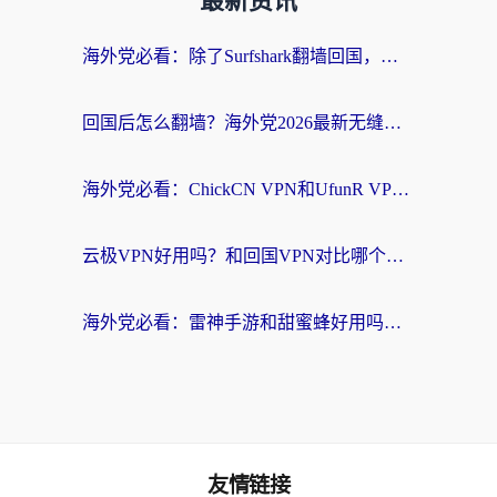
最新资讯
海外党必看：除了Surfshark翻墙回国，这些加速器选择技巧你真的懂吗？
回国后怎么翻墙？海外党2026最新无缝访问国内资源全攻略（附对比实测）
海外党必看：ChickCN VPN和UfunR VPN对比哪个回国效果更好？附实用选择指南
云极VPN好用吗？和回国VPN对比哪个回国效果更好？海外党亲测避坑指南
海外党必看：雷神手游和甜蜜蜂好用吗？3步选对回国加速器无缝刷国内资源
友情链接