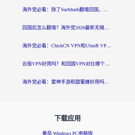
海外党必看：除了Surfshark翻墙回国，这些加速器选择技巧你真的懂吗？
回国后怎么翻墙？海外党2026最新无缝访问国内资源全攻略（附对比实测）
海外党必看：ChickCN VPN和UfunR VPN对比哪个回国效果更好？附实用选择指南
云极VPN好用吗？和回国VPN对比哪个回国效果更好？海外党亲测避坑指南
海外党必看：雷神手游和甜蜜蜂好用吗？3步选对回国加速器无缝刷国内资源
下载应用
番茄 Windows PC电脑版