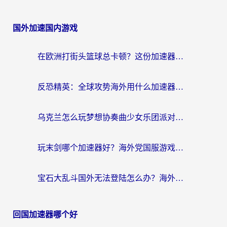
国外加速国内游戏
在欧洲打街头篮球总卡顿？这份加速器选择指南帮你解决延迟难题
反恐精英：全球攻势海外用什么加速器登录？海外党国服游戏畅玩指南
乌克兰怎么玩梦想协奏曲少女乐团派对？海外党国服游戏加速全攻略（附欧洲重生细胞荒野行动不卡技巧）
玩末剑哪个加速器好？海外党国服游戏畅玩终极指南（附3款热门游戏实测）
宝石大乱斗国外无法登陆怎么办？海外玩家专属加速指南（附穿越火线原野传说解决方案）
回国加速器哪个好