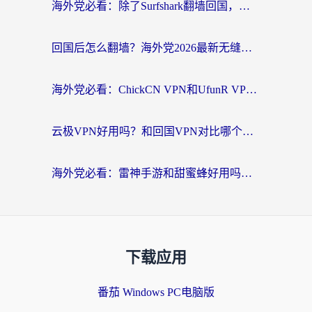
海外党必看：除了Surfshark翻墙回国，这些加速器选择技巧你真的懂吗？
回国后怎么翻墙？海外党2026最新无缝访问国内资源全攻略（附对比实测）
海外党必看：ChickCN VPN和UfunR VPN对比哪个回国效果更好？附实用选择指南
云极VPN好用吗？和回国VPN对比哪个回国效果更好？海外党亲测避坑指南
海外党必看：雷神手游和甜蜜蜂好用吗？3步选对回国加速器无缝刷国内资源
下载应用
番茄 Windows PC电脑版