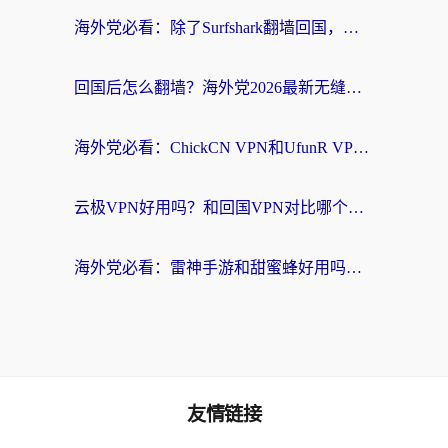
海外党必看：除了Surfshark翻墙回国，这些加速器选择技巧你真的懂吗？
回国后怎么翻墙？海外党2026最新无缝访问国内资源全攻略（附对比实测）
海外党必看：ChickCN VPN和UfunR VPN对比哪个回国效果更好？附实用选择指南
云极VPN好用吗？和回国VPN对比哪个回国效果更好？海外党亲测避坑指南
海外党必看：雷神手游和甜蜜蜂好用吗？3步选对回国加速器无缝刷国内资源
友情链接