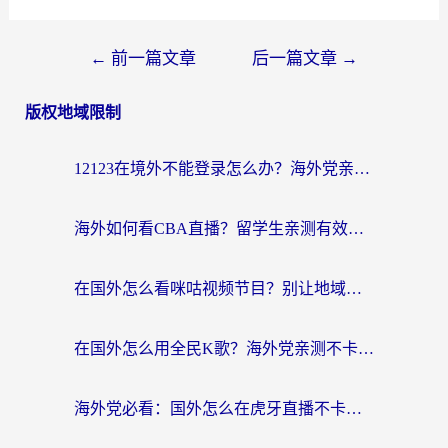
←
前一篇文章
后一篇文章
→
版权地域限制
12123在境外不能登录怎么办？海外党亲测有效的回国加速方案
海外如何看CBA直播？留学生亲测有效的体育赛事观看指南
在国外怎么看咪咕视频节目？别让地域限制挡住你的追剧自由
在国外怎么用全民K歌？海外党亲测不卡顿的回国加速秘籍
海外党必看：国外怎么在虎牙直播不卡顿？附腾讯视频网易云音乐解决方案