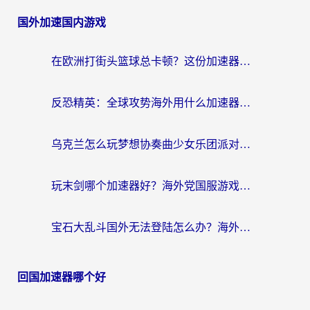
国外加速国内游戏
在欧洲打街头篮球总卡顿？这份加速器选择指南帮你解决延迟难题
反恐精英：全球攻势海外用什么加速器登录？海外党国服游戏畅玩指南
乌克兰怎么玩梦想协奏曲少女乐团派对？海外党国服游戏加速全攻略（附欧洲重生细胞荒野行动不卡技巧）
玩末剑哪个加速器好？海外党国服游戏畅玩终极指南（附3款热门游戏实测）
宝石大乱斗国外无法登陆怎么办？海外玩家专属加速指南（附穿越火线原野传说解决方案）
回国加速器哪个好