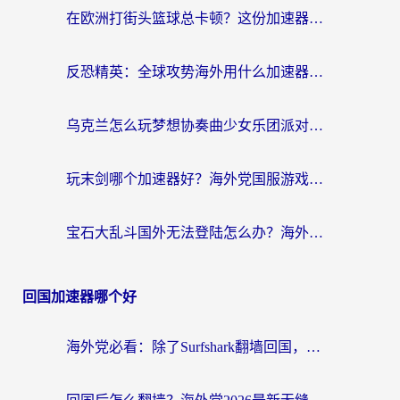
在欧洲打街头篮球总卡顿？这份加速器选择指南帮你解决延迟难题
反恐精英：全球攻势海外用什么加速器登录？海外党国服游戏畅玩指南
乌克兰怎么玩梦想协奏曲少女乐团派对？海外党国服游戏加速全攻略（附欧洲重生细胞荒野行动不卡技巧）
玩末剑哪个加速器好？海外党国服游戏畅玩终极指南（附3款热门游戏实测）
宝石大乱斗国外无法登陆怎么办？海外玩家专属加速指南（附穿越火线原野传说解决方案）
回国加速器哪个好
海外党必看：除了Surfshark翻墙回国，这些加速器选择技巧你真的懂吗？