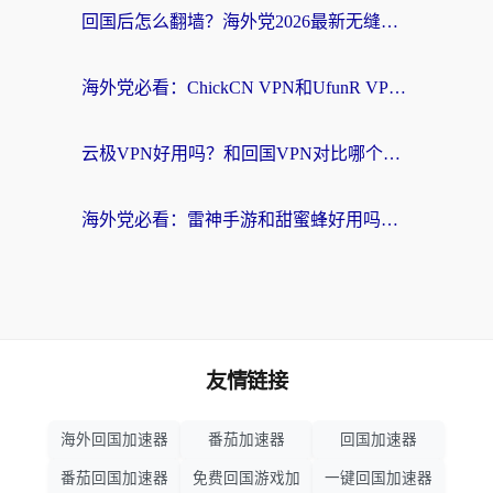
回国后怎么翻墙？海外党2026最新无缝访问国内资源全攻略（附对比实测）
海外党必看：ChickCN VPN和UfunR VPN对比哪个回国效果更好？附实用选择指南
云极VPN好用吗？和回国VPN对比哪个回国效果更好？海外党亲测避坑指南
海外党必看：雷神手游和甜蜜蜂好用吗？3步选对回国加速器无缝刷国内资源
友情链接
海外回国加速器
番茄加速器
回国加速器
番茄回国加速器
免费回国游戏加
一键回国加速器