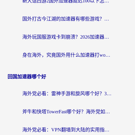
新大话西游2国外加速器延迟100以下怎么办？海外党实测有效的低延迟指南
国外打古今江湖的加速器有哪些游戏？一个海外玩家的终极选择指南
海外玩国服游戏卡到崩溃？2026加速器免费推荐+实用指南（亲测有效）
身在海外，究竟国外用什么加速器打wow好？
回国加速器哪个好
海外党必看：雷神手游和旋风哪个好？3分钟选对回国加速器，无缝刷国内剧玩游戏
斧牛和快塔TowerFast哪个好？海外党如何选对回国加速器
海外党必看：VPN翻墙到大陆的实用指南——从看CCTV5到选加速器，一篇全搞定