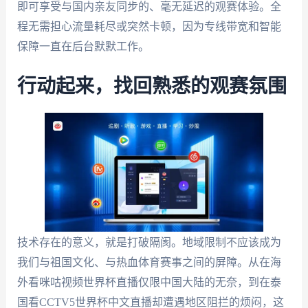
即可享受与国内亲友同步的、毫无延迟的观赛体验。全
程无需担心流量耗尽或突然卡顿，因为专线带宽和智能
保障一直在后台默默工作。
行动起来，找回熟悉的观赛氛围
技术存在的意义，就是打破隔阂。地域限制不应该成为
我们与祖国文化、与热血体育赛事之间的屏障。从在海
外看咪咕视频世界杯直播仅限中国大陆的无奈，到在泰
国看CCTV5世界杯中文直播却遭遇地区阻拦的烦闷，这