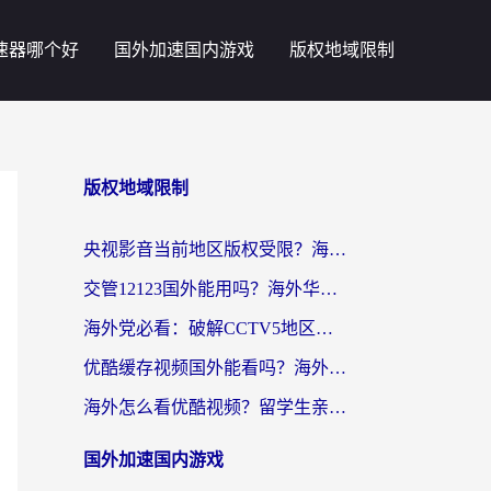
速器哪个好
国外加速国内游戏
版权地域限制
版权地域限制
央视影音当前地区版权受限？海外党追剧看片的终极解决方案来了
交管12123国外能用吗？海外华人亲测有效的回国加速器选择指南
海外党必看：破解CCTV5地区限制，这样看欧洲杯奥运直播才够爽！
优酷缓存视频国外能看吗？海外党追剧看片的终极解决方案来了
海外怎么看优酷视频？留学生亲测有效的回国加速器选择指南
国外加速国内游戏