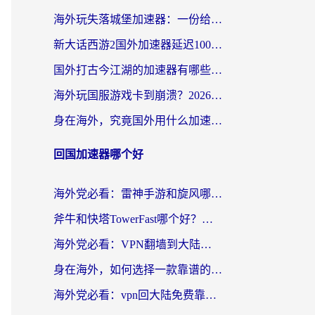
海外玩失落城堡加速器：一份给漂泊玩家的网络自救指南
新大话西游2国外加速器延迟100以下怎么办？海外党实测有效的低延迟指南
国外打古今江湖的加速器有哪些游戏？一个海外玩家的终极选择指南
海外玩国服游戏卡到崩溃？2026加速器免费推荐+实用指南（亲测有效）
身在海外，究竟国外用什么加速器打wow好？
回国加速器哪个好
海外党必看：雷神手游和旋风哪个好？3分钟选对回国加速器，无缝刷国内剧玩游戏
斧牛和快塔TowerFast哪个好？海外党如何选对回国加速器
海外党必看：VPN翻墙到大陆的实用指南——从看CCTV5到选加速器，一篇全搞定
身在海外，如何选择一款靠谱的加速国内网络的加速器？
海外党必看：vpn回大陆免费靠谱吗？3步选对加速器实现无缝刷国内资源