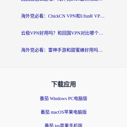
海外党必看：ChickCN VPN和UfunR VPN对比哪个回国效果更好？附实用选择指南
云极VPN好用吗？和回国VPN对比哪个回国效果更好？海外党亲测避坑指南
海外党必看：雷神手游和甜蜜蜂好用吗？3步选对回国加速器无缝刷国内资源
下载应用
番茄 Windows PC电脑版
番茄 macOS苹果电脑版
番茄 ios苹果手机版