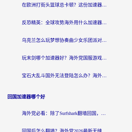
在欧洲打街头篮球总卡顿？这份加速器选择指南帮你解决延迟难题
反恐精英：全球攻势海外用什么加速器登录？海外党国服游戏畅玩指南
乌克兰怎么玩梦想协奏曲少女乐团派对？海外党国服游戏加速全攻略（附欧洲重生细胞荒野行动不卡技巧）
玩末剑哪个加速器好？海外党国服游戏畅玩终极指南（附3款热门游戏实测）
宝石大乱斗国外无法登陆怎么办？海外玩家专属加速指南（附穿越火线原野传说解决方案）
回国加速器哪个好
海外党必看：除了Surfshark翻墙回国，这些加速器选择技巧你真的懂吗？
回国后怎么翻墙？海外党2026最新无缝访问国内资源全攻略（附对比实测）