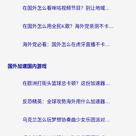
在国外怎么看咪咕视频节目？别让地域限制挡住你的追剧自由
在国外怎么用全民K歌？海外党亲测不卡顿的回国加速秘籍
海外党必看：国外怎么在虎牙直播不卡顿？附腾讯视频网易云音乐解决方案
国外加速国内游戏
在欧洲打街头篮球总卡顿？这份加速器选择指南帮你解决延迟难题
反恐精英：全球攻势海外用什么加速器登录？海外党国服游戏畅玩指南
乌克兰怎么玩梦想协奏曲少女乐团派对？海外党国服游戏加速全攻略（附欧洲重生细胞荒野行动不卡技巧）