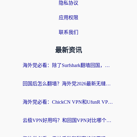
隐私协议
应用权限
联系我们
最新资讯
海外党必看：除了Surfshark翻墙回国，这些加速器选择技巧你真的懂吗？
回国后怎么翻墙？海外党2026最新无缝访问国内资源全攻略（附对比实测）
海外党必看：ChickCN VPN和UfunR VPN对比哪个回国效果更好？附实用选择指南
云极VPN好用吗？和回国VPN对比哪个回国效果更好？海外党亲测避坑指南