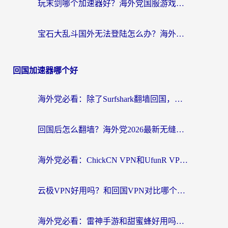
玩末剑哪个加速器好？海外党国服游戏畅玩终极指南（附3款热门游戏实测）
宝石大乱斗国外无法登陆怎么办？海外玩家专属加速指南（附穿越火线原野传说解决方案）
回国加速器哪个好
海外党必看：除了Surfshark翻墙回国，这些加速器选择技巧你真的懂吗？
回国后怎么翻墙？海外党2026最新无缝访问国内资源全攻略（附对比实测）
海外党必看：ChickCN VPN和UfunR VPN对比哪个回国效果更好？附实用选择指南
云极VPN好用吗？和回国VPN对比哪个回国效果更好？海外党亲测避坑指南
海外党必看：雷神手游和甜蜜蜂好用吗？3步选对回国加速器无缝刷国内资源