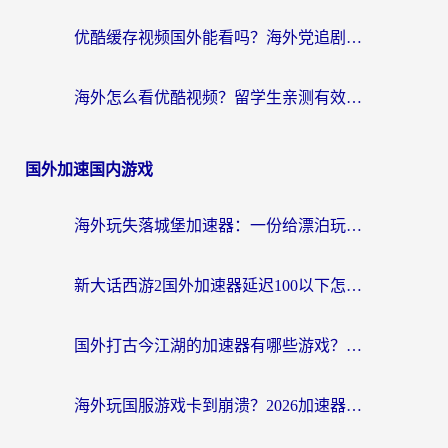
优酷缓存视频国外能看吗？海外党追剧看片的终极解决方案来了
海外怎么看优酷视频？留学生亲测有效的回国加速器选择指南
国外加速国内游戏
海外玩失落城堡加速器：一份给漂泊玩家的网络自救指南
新大话西游2国外加速器延迟100以下怎么办？海外党实测有效的低延迟指南
国外打古今江湖的加速器有哪些游戏？一个海外玩家的终极选择指南
海外玩国服游戏卡到崩溃？2026加速器免费推荐+实用指南（亲测有效）