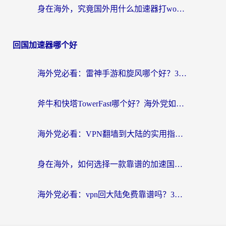
身在海外，究竟国外用什么加速器打wow好？
回国加速器哪个好
海外党必看：雷神手游和旋风哪个好？3分钟选对回国加速器，无缝刷国内剧玩游戏
斧牛和快塔TowerFast哪个好？海外党如何选对回国加速器
海外党必看：VPN翻墙到大陆的实用指南——从看CCTV5到选加速器，一篇全搞定
身在海外，如何选择一款靠谱的加速国内网络的加速器？
海外党必看：vpn回大陆免费靠谱吗？3步选对加速器实现无缝刷国内资源