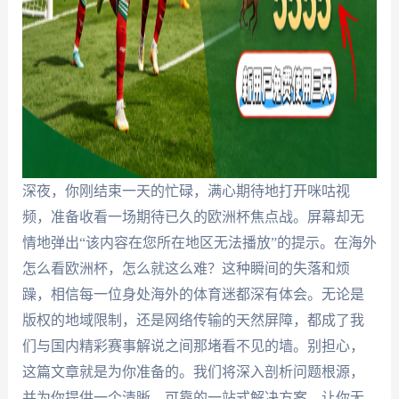
深夜，你刚结束一天的忙碌，满心期待地打开咪咕视
频，准备收看一场期待已久的欧洲杯焦点战。屏幕却无
情地弹出“该内容在您所在地区无法播放”的提示。在海外
怎么看欧洲杯，怎么就这么难？这种瞬间的失落和烦
躁，相信每一位身处海外的体育迷都深有体会。无论是
版权的地域限制，还是网络传输的天然屏障，都成了我
们与国内精彩赛事解说之间那堵看不见的墙。别担心，
这篇文章就是为你准备的。我们将深入剖析问题根源，
并为你提供一个清晰、可靠的一站式解决方案，让你无