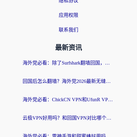
隐私协议
应用权限
联系我们
最新资讯
海外党必看：除了Surfshark翻墙回国，这些加速器选择技巧你真的懂吗？
回国后怎么翻墙？海外党2026最新无缝访问国内资源全攻略（附对比实测）
海外党必看：ChickCN VPN和UfunR VPN对比哪个回国效果更好？附实用选择指南
云极VPN好用吗？和回国VPN对比哪个回国效果更好？海外党亲测避坑指南
海外党必看：雷神手游和甜蜜蜂好用吗？3步选对回国加速器无缝刷国内资源