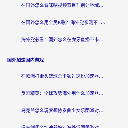
在国外怎么看咪咕视频节目？别让地域限制挡住你的追剧自由
在国外怎么用全民K歌？海外党亲测不卡顿的回国加速秘籍
海外党必看：国外怎么在虎牙直播不卡顿？附腾讯视频网易云音乐解决方案
国外加速国内游戏
在欧洲打街头篮球总卡顿？这份加速器选择指南帮你解决延迟难题
反恐精英：全球攻势海外用什么加速器登录？海外党国服游戏畅玩指南
乌克兰怎么玩梦想协奏曲少女乐团派对？海外党国服游戏加速全攻略（附欧洲重生细胞荒野行动不卡技巧）
玩末剑哪个加速器好？海外党国服游戏畅玩终极指南（附3款热门游戏实测）