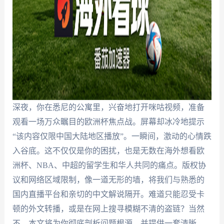
深夜，你在悉尼的公寓里，兴奋地打开咪咕视频，准备
观看一场万众瞩目的欧洲杯焦点战。屏幕却冰冷地提示
“该内容仅限中国大陆地区播放”。一瞬间，激动的心情跌
入谷底。这不仅仅是你的困扰，也是无数在海外想看欧
洲杯、NBA、中超的留学生和华人共同的痛点。版权协
议和网络区域限制，像一道无形的墙，将我们与熟悉的
国内直播平台和亲切的中文解说隔开。难道只能忍受卡
顿的外文转播，或是在网上搜寻模糊不清的盗链？当然
不。本文将为你彻底剖析问题根源，并提供一套清晰、