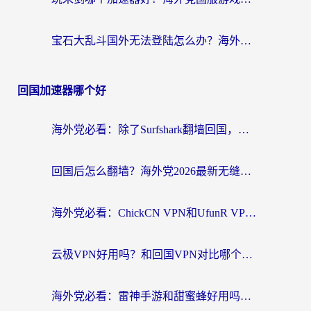
宝石大乱斗国外无法登陆怎么办？海外玩家专属加速指南（附穿越火线原野传说解决方案）
回国加速器哪个好
海外党必看：除了Surfshark翻墙回国，这些加速器选择技巧你真的懂吗？
回国后怎么翻墙？海外党2026最新无缝访问国内资源全攻略（附对比实测）
海外党必看：ChickCN VPN和UfunR VPN对比哪个回国效果更好？附实用选择指南
云极VPN好用吗？和回国VPN对比哪个回国效果更好？海外党亲测避坑指南
海外党必看：雷神手游和甜蜜蜂好用吗？3步选对回国加速器无缝刷国内资源