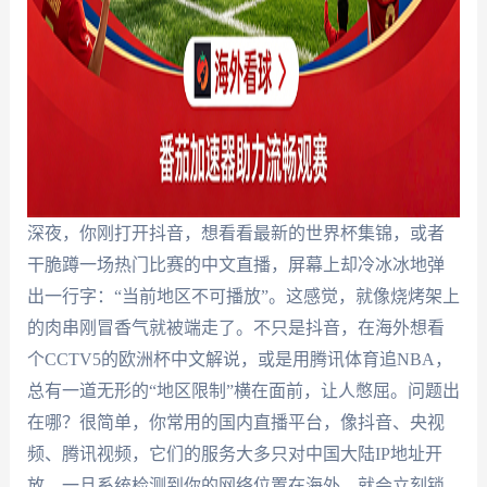
深夜，你刚打开抖音，想看看最新的世界杯集锦，或者
干脆蹲一场热门比赛的中文直播，屏幕上却冷冰冰地弹
出一行字：“当前地区不可播放”。这感觉，就像烧烤架上
的肉串刚冒香气就被端走了。不只是抖音，在海外想看
个CCTV5的欧洲杯中文解说，或是用腾讯体育追NBA，
总有一道无形的“地区限制”横在面前，让人憋屈。问题出
在哪？很简单，你常用的国内直播平台，像抖音、央视
频、腾讯视频，它们的服务大多只对中国大陆IP地址开
放。一旦系统检测到你的网络位置在海外，就会立刻锁