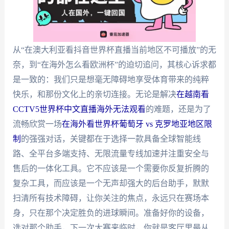
从“在澳大利亚看抖音世界杯直播当前地区不可播放”的无
奈，到“在海外怎么看欧洲杯”的迫切追问，其核心诉求都
是一致的：我们只是想毫无障碍地享受体育带来的纯粹
快乐，和那份文化上的亲切连接。无论是解决
在越南看
CCTV5世界杯中文直播海外无法观看
的难题，还是为了
流畅欣赏一场
在海外看世界杯葡萄牙 vs 克罗地亚地区限
制
的强强对话，关键都在于选择一款具备全球智能线
路、全平台多端支持、无限流量专线加速并注重安全与
售后的一体化工具。它不应该是一个需要你反复折腾的
复杂工具，而应该是一个无声却强大的后台助手，默默
扫清所有技术障碍，让你关注的焦点，永远只在赛场本
身，只在那个决定胜负的进球瞬间。准备好你的设备，
选对那个助手，下一次大赛来临时，你就是客厅里最从