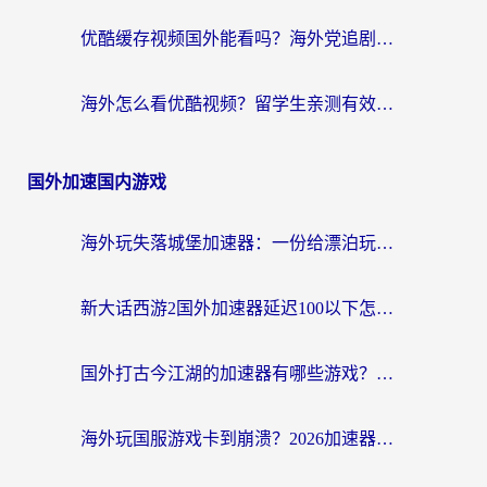
优酷缓存视频国外能看吗？海外党追剧看片的终极解决方案来了
海外怎么看优酷视频？留学生亲测有效的回国加速器选择指南
国外加速国内游戏
海外玩失落城堡加速器：一份给漂泊玩家的网络自救指南
新大话西游2国外加速器延迟100以下怎么办？海外党实测有效的低延迟指南
国外打古今江湖的加速器有哪些游戏？一个海外玩家的终极选择指南
海外玩国服游戏卡到崩溃？2026加速器免费推荐+实用指南（亲测有效）