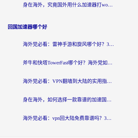
身在海外，究竟国外用什么加速器打wow好？
回国加速器哪个好
海外党必看：雷神手游和旋风哪个好？3分钟选对回国加速器，无缝刷国内剧玩游戏
斧牛和快塔TowerFast哪个好？海外党如何选对回国加速器
海外党必看：VPN翻墙到大陆的实用指南——从看CCTV5到选加速器，一篇全搞定
身在海外，如何选择一款靠谱的加速国内网络的加速器？
海外党必看：vpn回大陆免费靠谱吗？3步选对加速器实现无缝刷国内资源