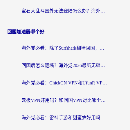
宝石大乱斗国外无法登陆怎么办？海外玩家专属加速指南（附穿越火线原野传说解决方案）
回国加速器哪个好
海外党必看：除了Surfshark翻墙回国，这些加速器选择技巧你真的懂吗？
回国后怎么翻墙？海外党2026最新无缝访问国内资源全攻略（附对比实测）
海外党必看：ChickCN VPN和UfunR VPN对比哪个回国效果更好？附实用选择指南
云极VPN好用吗？和回国VPN对比哪个回国效果更好？海外党亲测避坑指南
海外党必看：雷神手游和甜蜜蜂好用吗？3步选对回国加速器无缝刷国内资源