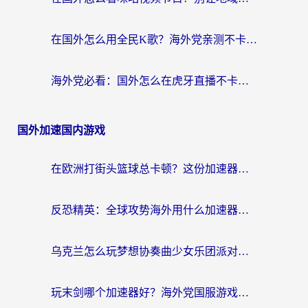
在国外怎么用全民K歌？海外党亲测不卡顿的回国加速秘籍
海外党必看：国外怎么在虎牙直播不卡顿？附腾讯视频网易云音乐解决方案
国外加速国内游戏
在欧洲打街头篮球总卡顿？这份加速器选择指南帮你解决延迟难题
反恐精英：全球攻势海外用什么加速器登录？海外党国服游戏畅玩指南
乌克兰怎么玩梦想协奏曲少女乐团派对？海外党国服游戏加速全攻略（附欧洲重生细胞荒野行动不卡技巧）
玩末剑哪个加速器好？海外党国服游戏畅玩终极指南（附3款热门游戏实测）