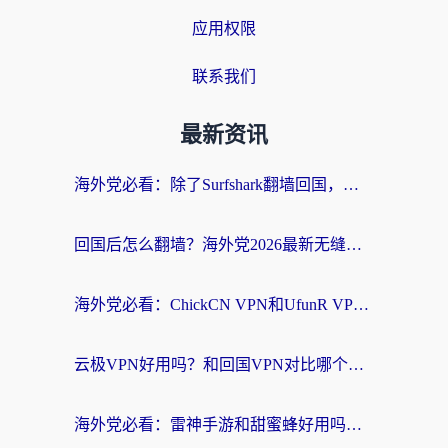
应用权限
联系我们
最新资讯
海外党必看：除了Surfshark翻墙回国，这些加速器选择技巧你真的懂吗？
回国后怎么翻墙？海外党2026最新无缝访问国内资源全攻略（附对比实测）
海外党必看：ChickCN VPN和UfunR VPN对比哪个回国效果更好？附实用选择指南
云极VPN好用吗？和回国VPN对比哪个回国效果更好？海外党亲测避坑指南
海外党必看：雷神手游和甜蜜蜂好用吗？3步选对回国加速器无缝刷国内资源