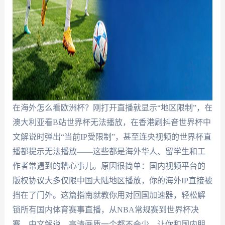
在海外怎么看欧洲杯？刚打开直播就显示“地区限制”，在
澳大利亚看B站世界杯无法播放，在香港刷抖音世界杯中
文解说时弹出“当前IP受限制”，甚至连央视频的世界杯直
播都提示无法播放——这些都是海外华人、留学生和工
作者常遇到的糟心事儿。原因很简单：国内视频平台的
版权协议大多仅限中国大陆地区播放，你的海外IP直接被
挡在了门外。这篇指南就教你用对回国加速器，轻松解
锁所有国内体育赛事直播，从NBA常规赛到世界杯决
赛，中文解说、高清画质一个都不会少，让你和国内朋