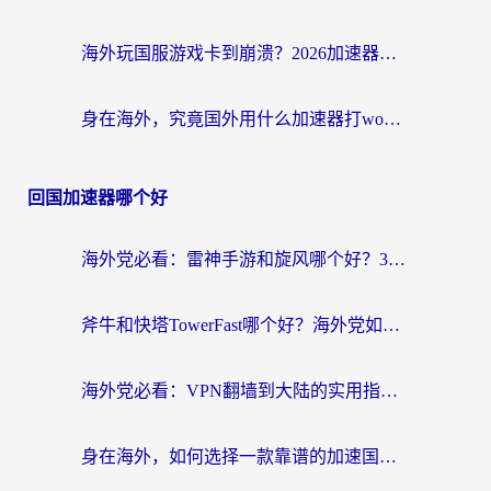
海外玩国服游戏卡到崩溃？2026加速器免费推荐+实用指南（亲测有效）
身在海外，究竟国外用什么加速器打wow好？
回国加速器哪个好
海外党必看：雷神手游和旋风哪个好？3分钟选对回国加速器，无缝刷国内剧玩游戏
斧牛和快塔TowerFast哪个好？海外党如何选对回国加速器
海外党必看：VPN翻墙到大陆的实用指南——从看CCTV5到选加速器，一篇全搞定
身在海外，如何选择一款靠谱的加速国内网络的加速器？