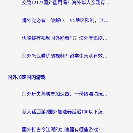
交管12123国外能用吗？海外华人亲测有效的回国加速器选择指南
海外党必看：破解CCTV5地区限制，这样看欧洲杯奥运直播才够爽！
优酷缓存视频国外能看吗？海外党追剧看片的终极解决方案来了
海外怎么看优酷视频？留学生亲测有效的回国加速器选择指南
国外加速国内游戏
海外玩失落城堡加速器：一份给漂泊玩家的网络自救指南
新大话西游2国外加速器延迟100以下怎么办？海外党实测有效的低延迟指南
国外打古今江湖的加速器有哪些游戏？一个海外玩家的终极选择指南