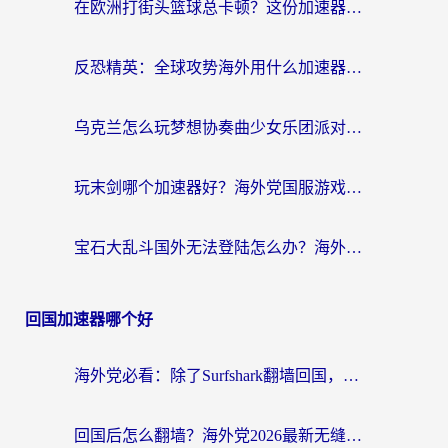
在欧洲打街头篮球总卡顿？这份加速器选择指南帮你解决延迟难题
反恐精英：全球攻势海外用什么加速器登录？海外党国服游戏畅玩指南
乌克兰怎么玩梦想协奏曲少女乐团派对？海外党国服游戏加速全攻略（附欧洲重生细胞荒野行动不卡技巧）
玩末剑哪个加速器好？海外党国服游戏畅玩终极指南（附3款热门游戏实测）
宝石大乱斗国外无法登陆怎么办？海外玩家专属加速指南（附穿越火线原野传说解决方案）
回国加速器哪个好
海外党必看：除了Surfshark翻墙回国，这些加速器选择技巧你真的懂吗？
回国后怎么翻墙？海外党2026最新无缝访问国内资源全攻略（附对比实测）