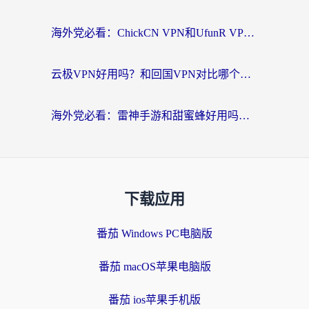
海外党必看：ChickCN VPN和UfunR VPN对比哪个回国效果更好？附实用选择指南
云极VPN好用吗？和回国VPN对比哪个回国效果更好？海外党亲测避坑指南
海外党必看：雷神手游和甜蜜蜂好用吗？3步选对回国加速器无缝刷国内资源
下载应用
番茄 Windows PC电脑版
番茄 macOS苹果电脑版
番茄 ios苹果手机版