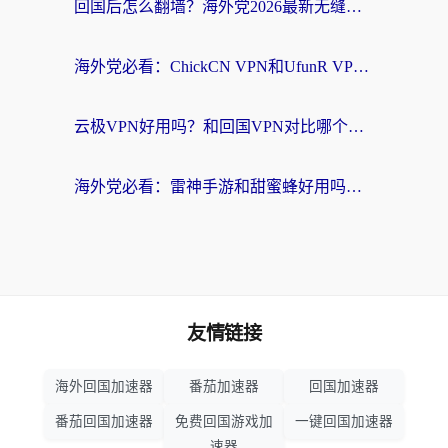
回国后怎么翻墙？海外党2026最新无缝访问国内资源全攻略（附对比实测）
海外党必看：ChickCN VPN和UfunR VPN对比哪个回国效果更好？附实用选择指南
云极VPN好用吗？和回国VPN对比哪个回国效果更好？海外党亲测避坑指南
海外党必看：雷神手游和甜蜜蜂好用吗？3步选对回国加速器无缝刷国内资源
友情链接
海外回国加速器
番茄加速器
回国加速器
番茄回国加速器
免费回国游戏加
一键回国加速器
速器