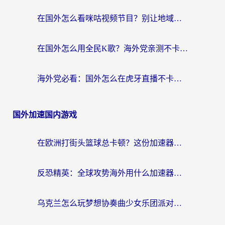
在国外怎么看咪咕视频节目？别让地域限制挡住你的追剧自由
在国外怎么用全民K歌？海外党亲测不卡顿的回国加速秘籍
海外党必看：国外怎么在虎牙直播不卡顿？附腾讯视频网易云音乐解决方案
国外加速国内游戏
在欧洲打街头篮球总卡顿？这份加速器选择指南帮你解决延迟难题
反恐精英：全球攻势海外用什么加速器登录？海外党国服游戏畅玩指南
乌克兰怎么玩梦想协奏曲少女乐团派对？海外党国服游戏加速全攻略（附欧洲重生细胞荒野行动不卡技巧）