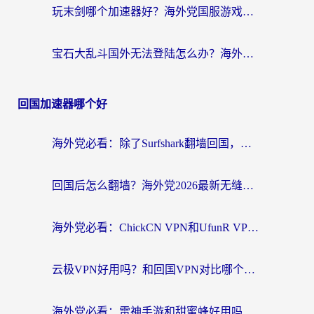
玩末剑哪个加速器好？海外党国服游戏畅玩终极指南（附3款热门游戏实测）
宝石大乱斗国外无法登陆怎么办？海外玩家专属加速指南（附穿越火线原野传说解决方案）
回国加速器哪个好
海外党必看：除了Surfshark翻墙回国，这些加速器选择技巧你真的懂吗？
回国后怎么翻墙？海外党2026最新无缝访问国内资源全攻略（附对比实测）
海外党必看：ChickCN VPN和UfunR VPN对比哪个回国效果更好？附实用选择指南
云极VPN好用吗？和回国VPN对比哪个回国效果更好？海外党亲测避坑指南
海外党必看：雷神手游和甜蜜蜂好用吗？3步选对回国加速器无缝刷国内资源