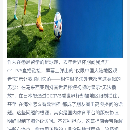
作为在悉尼留学的足球迷，去年世界杯期间我点开
CCTV5直播链接，屏幕上弹出的“仅限中国大陆地区观
看”提示让我瞬间失落——相信很多海外党都有过类似的
无奈：在马来西亚刷抖音世界杯短视频时显示“无法播
放”，在日本想通过CCTV5看世界杯却被地区限制拦住，
甚至“在海外怎么看欧洲杯”都成了朋友圈里高频提问的话
题。这些问题的根源，其实是国内体育平台的版权协议
明确限制了海外IP访问。不过别担心，这篇指南会带你解
决所有痛点，教你用正确的工具突破地域壁垒，流畅观