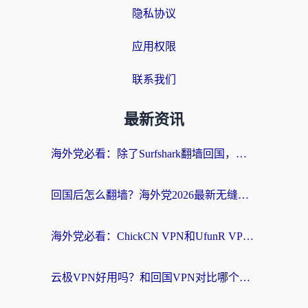
隐私协议
应用权限
联系我们
最新资讯
海外党必看：除了Surfshark翻墙回国，这些加速器选择技巧你真的懂吗？
回国后怎么翻墙？海外党2026最新无缝访问国内资源全攻略（附对比实测）
海外党必看：ChickCN VPN和UfunR VPN对比哪个回国效果更好？附实用选择指南
云极VPN好用吗？和回国VPN对比哪个回国效果更好？海外党亲测避坑指南