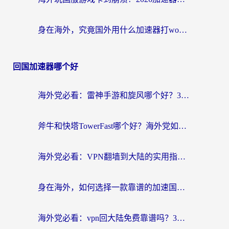
身在海外，究竟国外用什么加速器打wow好？
回国加速器哪个好
海外党必看：雷神手游和旋风哪个好？3分钟选对回国加速器，无缝刷国内剧玩游戏
斧牛和快塔TowerFast哪个好？海外党如何选对回国加速器
海外党必看：VPN翻墙到大陆的实用指南——从看CCTV5到选加速器，一篇全搞定
身在海外，如何选择一款靠谱的加速国内网络的加速器？
海外党必看：vpn回大陆免费靠谱吗？3步选对加速器实现无缝刷国内资源