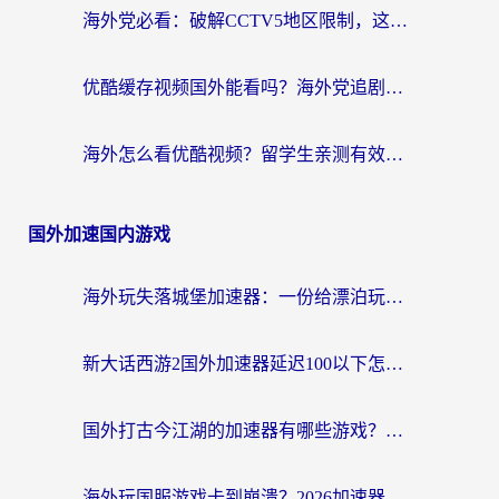
海外党必看：破解CCTV5地区限制，这样看欧洲杯奥运直播才够爽！
优酷缓存视频国外能看吗？海外党追剧看片的终极解决方案来了
海外怎么看优酷视频？留学生亲测有效的回国加速器选择指南
国外加速国内游戏
海外玩失落城堡加速器：一份给漂泊玩家的网络自救指南
新大话西游2国外加速器延迟100以下怎么办？海外党实测有效的低延迟指南
国外打古今江湖的加速器有哪些游戏？一个海外玩家的终极选择指南
海外玩国服游戏卡到崩溃？2026加速器免费推荐+实用指南（亲测有效）