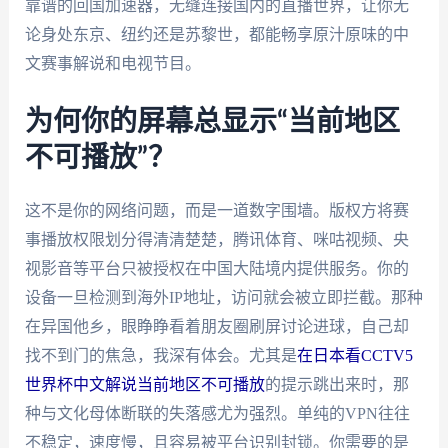
靠谱的回国加速器，无缝连接国内的直播世界，让你无
论身处东京、纽约还是苏黎世，都能畅享原汁原味的中
文赛事解说和电视节目。
为何你的屏幕总显示“当前地区
不可播放”？
这不是你的网络问题，而是一道数字围墙。版权方将赛
事播放权限划分得清清楚楚，腾讯体育、咪咕视频、央
视影音等平台只被授权在中国大陆境内提供服务。你的
设备一旦检测到海外IP地址，访问就会被立即拦截。那种
在异国他乡，眼睁睁看着朋友圈刷屏讨论进球，自己却
找不到门的焦急，我深有体会。尤其是
在日本看CCTV5
世界杯中文解说当前地区不可播放
的提示跳出来时，那
种与文化母体断联的失落感尤为强烈。单纯的VPN往往
不稳定，速度慢，且容易被平台识别封锁。你需要的是