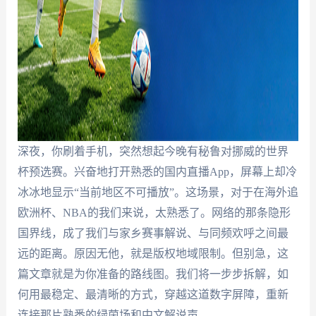
深夜，你刷着手机，突然想起今晚有秘鲁对挪威的世界
杯预选赛。兴奋地打开熟悉的国内直播App，屏幕上却冷
冰冰地显示“当前地区不可播放”。这场景，对于在海外追
欧洲杯、NBA的我们来说，太熟悉了。网络的那条隐形
国界线，成了我们与家乡赛事解说、与同频欢呼之间最
远的距离。原因无他，就是版权地域限制。但别急，这
篇文章就是为你准备的路线图。我们将一步步拆解，如
何用最稳定、最清晰的方式，穿越这道数字屏障，重新
连接那片熟悉的绿茵场和中文解说声。