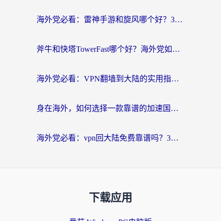
海外党必看：雷神手游和旋风哪个好？3分钟选对回国加速器，无缝刷国内剧玩游戏
斧牛和快塔TowerFast哪个好？海外党如何选对回国加速器
海外党必看：VPN翻墙到大陆的实用指南——从看CCTV5到选加速器，一篇全搞定
身在海外，如何选择一款靠谱的加速国内网络的加速器？
海外党必看：vpn回大陆免费靠谱吗？3步选对加速器实现无缝刷国内资源
下载应用