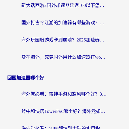
新大话西游2国外加速器延迟100以下怎么办？海外党实测有效的低延迟指南
国外打古今江湖的加速器有哪些游戏？一个海外玩家的终极选择指南
海外玩国服游戏卡到崩溃？2026加速器免费推荐+实用指南（亲测有效）
身在海外，究竟国外用什么加速器打wow好？
回国加速器哪个好
海外党必看：雷神手游和旋风哪个好？3分钟选对回国加速器，无缝刷国内剧玩游戏
斧牛和快塔TowerFast哪个好？海外党如何选对回国加速器
海外党必看：VPN翻墙到大陆的实用指南——从看CCTV5到选加速器，一篇全搞定