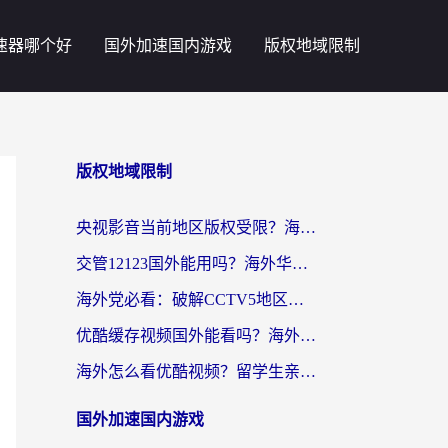
速器哪个好
国外加速国内游戏
版权地域限制
版权地域限制
央视影音当前地区版权受限？海外党追剧看片的终极解决方案来了
交管12123国外能用吗？海外华人亲测有效的回国加速器选择指南
海外党必看：破解CCTV5地区限制，这样看欧洲杯奥运直播才够爽！
优酷缓存视频国外能看吗？海外党追剧看片的终极解决方案来了
海外怎么看优酷视频？留学生亲测有效的回国加速器选择指南
国外加速国内游戏