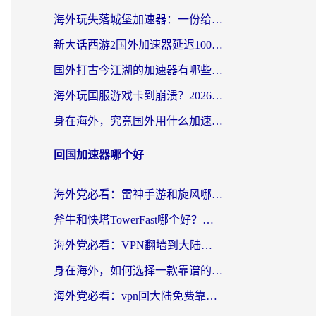
海外玩失落城堡加速器：一份给漂泊玩家的网络自救指南
新大话西游2国外加速器延迟100以下怎么办？海外党实测有效的低延迟指南
国外打古今江湖的加速器有哪些游戏？一个海外玩家的终极选择指南
海外玩国服游戏卡到崩溃？2026加速器免费推荐+实用指南（亲测有效）
身在海外，究竟国外用什么加速器打wow好？
回国加速器哪个好
海外党必看：雷神手游和旋风哪个好？3分钟选对回国加速器，无缝刷国内剧玩游戏
斧牛和快塔TowerFast哪个好？海外党如何选对回国加速器
海外党必看：VPN翻墙到大陆的实用指南——从看CCTV5到选加速器，一篇全搞定
身在海外，如何选择一款靠谱的加速国内网络的加速器？
海外党必看：vpn回大陆免费靠谱吗？3步选对加速器实现无缝刷国内资源