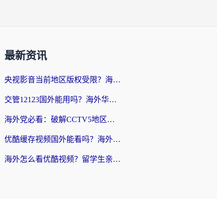
最新资讯
央视影音当前地区版权受限？海外党追剧看片的终极解决方案来了
交管12123国外能用吗？海外华人亲测有效的回国加速器选择指南
海外党必看：破解CCTV5地区限制，这样看欧洲杯奥运直播才够爽！
优酷缓存视频国外能看吗？海外党追剧看片的终极解决方案来了
海外怎么看优酷视频？留学生亲测有效的回国加速器选择指南