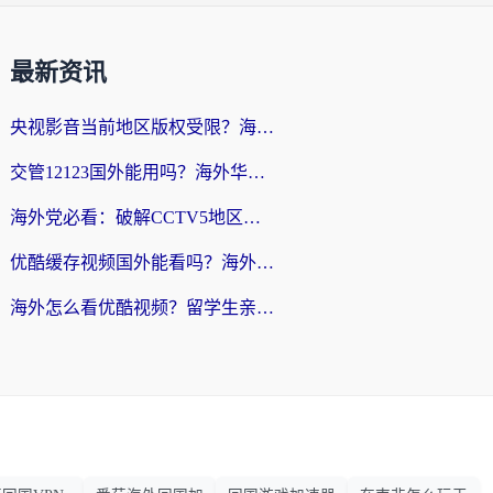
最新资讯
央视影音当前地区版权受限？海外党追剧看片的终极解决方案来了
交管12123国外能用吗？海外华人亲测有效的回国加速器选择指南
海外党必看：破解CCTV5地区限制，这样看欧洲杯奥运直播才够爽！
优酷缓存视频国外能看吗？海外党追剧看片的终极解决方案来了
海外怎么看优酷视频？留学生亲测有效的回国加速器选择指南