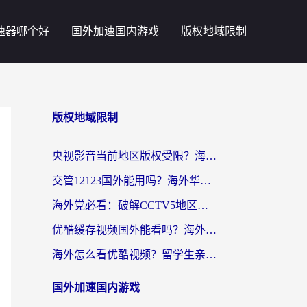
速器哪个好
国外加速国内游戏
版权地域限制
版权地域限制
央视影音当前地区版权受限？海外党追剧看片的终极解决方案来了
交管12123国外能用吗？海外华人亲测有效的回国加速器选择指南
海外党必看：破解CCTV5地区限制，这样看欧洲杯奥运直播才够爽！
优酷缓存视频国外能看吗？海外党追剧看片的终极解决方案来了
海外怎么看优酷视频？留学生亲测有效的回国加速器选择指南
国外加速国内游戏