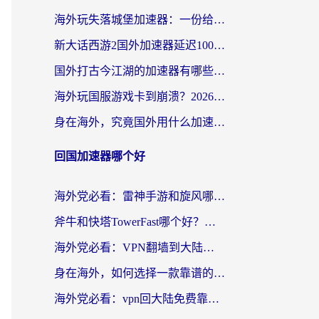
海外玩失落城堡加速器：一份给漂泊玩家的网络自救指南
新大话西游2国外加速器延迟100以下怎么办？海外党实测有效的低延迟指南
国外打古今江湖的加速器有哪些游戏？一个海外玩家的终极选择指南
海外玩国服游戏卡到崩溃？2026加速器免费推荐+实用指南（亲测有效）
身在海外，究竟国外用什么加速器打wow好？
回国加速器哪个好
海外党必看：雷神手游和旋风哪个好？3分钟选对回国加速器，无缝刷国内剧玩游戏
斧牛和快塔TowerFast哪个好？海外党如何选对回国加速器
海外党必看：VPN翻墙到大陆的实用指南——从看CCTV5到选加速器，一篇全搞定
身在海外，如何选择一款靠谱的加速国内网络的加速器？
海外党必看：vpn回大陆免费靠谱吗？3步选对加速器实现无缝刷国内资源