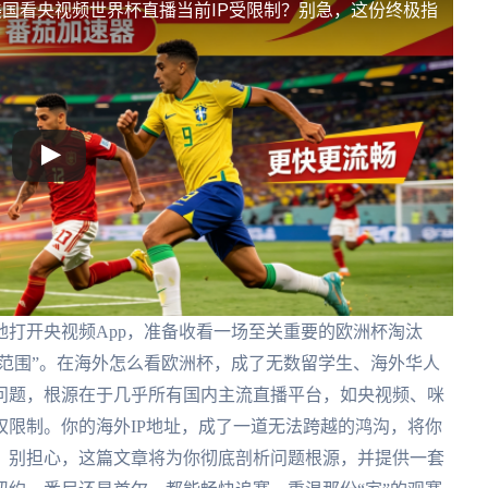
美国看央视频世界杯直播当前IP受限制？别急，这份终极指
打开央视频App，准备收看一场至关重要的欧洲杯淘汰
务范围”。在海外怎么看欧洲杯，成了无数留学生、海外华人
问题，根源在于几乎所有国内主流直播平台，如央视频、咪
限制。你的海外IP地址，成了一道无法跨越的鸿沟，将你
。别担心，这篇文章将为你彻底剖析问题根源，并提供一套