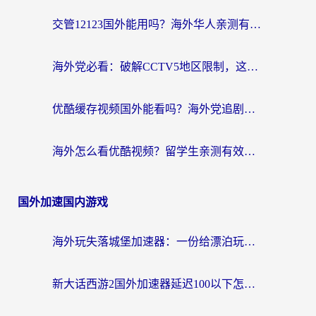
交管12123国外能用吗？海外华人亲测有效的回国加速器选择指南
海外党必看：破解CCTV5地区限制，这样看欧洲杯奥运直播才够爽！
优酷缓存视频国外能看吗？海外党追剧看片的终极解决方案来了
海外怎么看优酷视频？留学生亲测有效的回国加速器选择指南
国外加速国内游戏
海外玩失落城堡加速器：一份给漂泊玩家的网络自救指南
新大话西游2国外加速器延迟100以下怎么办？海外党实测有效的低延迟指南