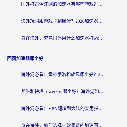
国外打古今江湖的加速器有哪些游戏？一个海外玩家的终极选择指南
海外玩国服游戏卡到崩溃？2026加速器免费推荐+实用指南（亲测有效）
身在海外，究竟国外用什么加速器打wow好？
回国加速器哪个好
海外党必看：雷神手游和旋风哪个好？3分钟选对回国加速器，无缝刷国内剧玩游戏
斧牛和快塔TowerFast哪个好？海外党如何选对回国加速器
海外党必看：VPN翻墙到大陆的实用指南——从看CCTV5到选加速器，一篇全搞定
身在海外，如何选择一款靠谱的加速国内网络的加速器？