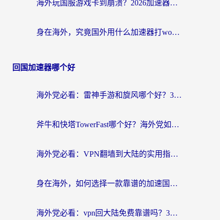
海外玩国服游戏卡到崩溃？2026加速器免费推荐+实用指南（亲测有效）
身在海外，究竟国外用什么加速器打wow好？
回国加速器哪个好
海外党必看：雷神手游和旋风哪个好？3分钟选对回国加速器，无缝刷国内剧玩游戏
斧牛和快塔TowerFast哪个好？海外党如何选对回国加速器
海外党必看：VPN翻墙到大陆的实用指南——从看CCTV5到选加速器，一篇全搞定
身在海外，如何选择一款靠谱的加速国内网络的加速器？
海外党必看：vpn回大陆免费靠谱吗？3步选对加速器实现无缝刷国内资源