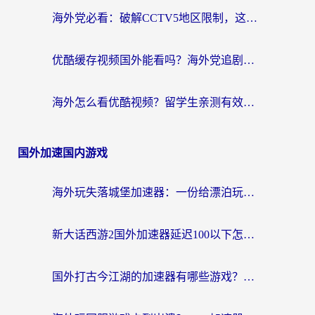
海外党必看：破解CCTV5地区限制，这样看欧洲杯奥运直播才够爽！
优酷缓存视频国外能看吗？海外党追剧看片的终极解决方案来了
海外怎么看优酷视频？留学生亲测有效的回国加速器选择指南
国外加速国内游戏
海外玩失落城堡加速器：一份给漂泊玩家的网络自救指南
新大话西游2国外加速器延迟100以下怎么办？海外党实测有效的低延迟指南
国外打古今江湖的加速器有哪些游戏？一个海外玩家的终极选择指南