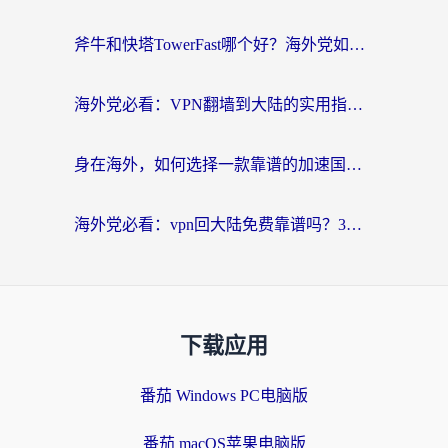
斧牛和快塔TowerFast哪个好？海外党如何选对回国加速器
海外党必看：VPN翻墙到大陆的实用指南——从看CCTV5到选加速器，一篇全搞定
身在海外，如何选择一款靠谱的加速国内网络的加速器？
海外党必看：vpn回大陆免费靠谱吗？3步选对加速器实现无缝刷国内资源
下载应用
番茄 Windows PC电脑版
番茄 macOS苹果电脑版