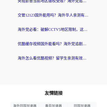
央视影音当前地区版权受限？海外党追剧看片的终极解决方案来了
交管12123国外能用吗？海外华人亲测有效的回国加速器选择指南
海外党必看：破解CCTV5地区限制，这样看欧洲杯奥运直播才够爽！
优酷缓存视频国外能看吗？海外党追剧看片的终极解决方案来了
海外怎么看优酷视频？留学生亲测有效的回国加速器选择指南
友情链接
海外回国加速器
番茄加速器
回国加速器