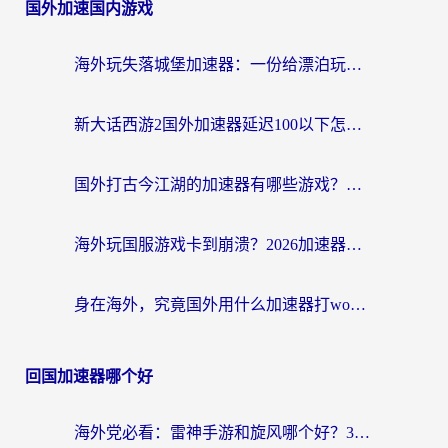
国外加速国内游戏
海外玩失落城堡加速器：一份给漂泊玩家的网络自救指南
新大话西游2国外加速器延迟100以下怎么办？海外党实测有效的低延迟指南
国外打古今江湖的加速器有哪些游戏？一个海外玩家的终极选择指南
海外玩国服游戏卡到崩溃？2026加速器免费推荐+实用指南（亲测有效）
身在海外，究竟国外用什么加速器打wow好？
回国加速器哪个好
海外党必看：雷神手游和旋风哪个好？3分钟选对回国加速器，无缝刷国内剧玩游戏