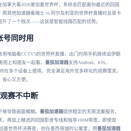
加拿大看2026美加墨世界杯，系统会匹配离你最近的回国
用其他加速器看瑞士 vs 阿尔及利亚的世界杯直播时总是卡
提升了一个档次——这就是智能线路匹配的优势。
账号同时用
用电脑看CCTV5的世界杯直播，出门时用手机继续追伊朗
到电视上和朋友一起看。
番茄加速器
支持Android、iOS、
可以同时在多个设备上使用，完全满足海外党多样化的观赛需求。
，省心又方便。
，观赛不中断
不够导致画面模糊。
番茄加速器
提供稳定的无限流量服务，
，再加上精选的回国影音专线和独享100M带宽，即使是
年美加墨世界杯决赛夜，你在墨西哥城的公寓里，用
番茄加速器