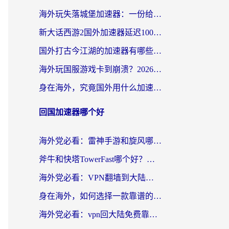
海外玩失落城堡加速器：一份给漂泊玩家的网络自救指南
新大话西游2国外加速器延迟100以下怎么办？海外党实测有效的低延迟指南
国外打古今江湖的加速器有哪些游戏？一个海外玩家的终极选择指南
海外玩国服游戏卡到崩溃？2026加速器免费推荐+实用指南（亲测有效）
身在海外，究竟国外用什么加速器打wow好？
回国加速器哪个好
海外党必看：雷神手游和旋风哪个好？3分钟选对回国加速器，无缝刷国内剧玩游戏
斧牛和快塔TowerFast哪个好？海外党如何选对回国加速器
海外党必看：VPN翻墙到大陆的实用指南——从看CCTV5到选加速器，一篇全搞定
身在海外，如何选择一款靠谱的加速国内网络的加速器？
海外党必看：vpn回大陆免费靠谱吗？3步选对加速器实现无缝刷国内资源