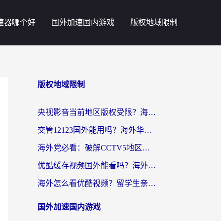
速器哪个好
国外加速国内游戏
版权地域限制
版权地域限制
央视影音当前地区版权受限？海外党追剧看片的终极解决方案来了
交管12123国外能用吗？海外华人亲测有效的回国加速器选择指南
海外党必看：破解CCTV5地区限制，这样看欧洲杯奥运直播才够爽！
优酷缓存视频国外能看吗？海外党追剧看片的终极解决方案来了
海外怎么看优酷视频？留学生亲测有效的回国加速器选择指南
国外加速国内游戏