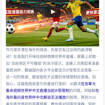
作为常年漂在海外的球迷，你是否有过这样的崩溃瞬
间？在英国打开咪咕视频想蹲世界杯直播，屏幕上却跳
出“当前地区不可播放”的冰冷提示；凌晨三点爬起来准备
看欧洲杯，翻遍国内各大平台都显示IP受限无法观看——
这一切的根源，都是版权方设置的地域限制在搞鬼。别
担心，这篇指南就是为你量身打造的：从解决
在加拿大
看央视频世界杯中文直播当前IP受限制
的问题，到破解
在
海外看抖音世界杯中文解说无法播放
的困境，再到2026
美加墨世界杯的观赛预案，教你用对回国加速器，轻松