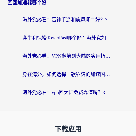
回国加速器哪个好
海外党必看：雷神手游和旋风哪个好？3分钟选对回国加速器，无缝刷国内剧玩游戏
斧牛和快塔TowerFast哪个好？海外党如何选对回国加速器
海外党必看：VPN翻墙到大陆的实用指南——从看CCTV5到选加速器，一篇全搞定
身在海外，如何选择一款靠谱的加速国内网络的加速器？
海外党必看：vpn回大陆免费靠谱吗？3步选对加速器实现无缝刷国内资源
下载应用