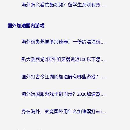
海外怎么看优酷视频？留学生亲测有效的回国加速器选择指南
国外加速国内游戏
海外玩失落城堡加速器：一份给漂泊玩家的网络自救指南
新大话西游2国外加速器延迟100以下怎么办？海外党实测有效的低延迟指南
国外打古今江湖的加速器有哪些游戏？一个海外玩家的终极选择指南
海外玩国服游戏卡到崩溃？2026加速器免费推荐+实用指南（亲测有效）
身在海外，究竟国外用什么加速器打wow好？