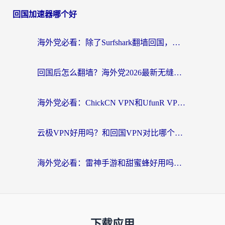
回国加速器哪个好
海外党必看：除了Surfshark翻墙回国，这些加速器选择技巧你真的懂吗？
回国后怎么翻墙？海外党2026最新无缝访问国内资源全攻略（附对比实测）
海外党必看：ChickCN VPN和UfunR VPN对比哪个回国效果更好？附实用选择指南
云极VPN好用吗？和回国VPN对比哪个回国效果更好？海外党亲测避坑指南
海外党必看：雷神手游和甜蜜蜂好用吗？3步选对回国加速器无缝刷国内资源
下载应用