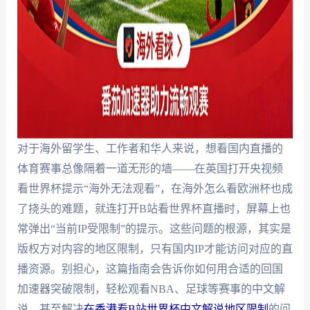
对于海外留学生、工作者和华人来说，想看国内直播的
体育赛事总像隔着一道无形的墙——在英国打开央视频
看世界杯提示“海外无法观看”，在海外怎么看欧洲杯也成
了挠头的难题，就连打开B站看世界杯直播时，屏幕上也
常弹出“当前IP受限制”的提示。这些问题的根源，其实是
版权方对内容的地区限制，只有国内IP才能访问对应的直
播资源。别担心，这篇指南会告诉你如何用合适的回国
加速器突破限制，轻松观看NBA、足球等赛事的中文解
说，甚至解决
在香港看B站世界杯中文解说地区限制
的问