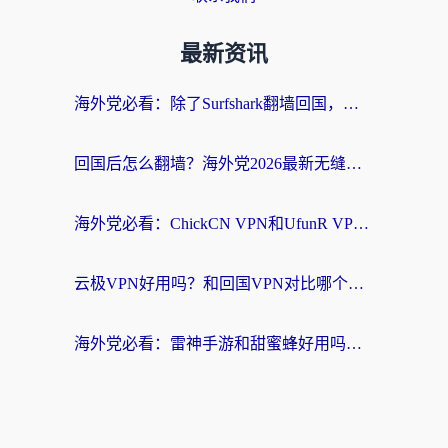
最新资讯
海外党必看：除了Surfshark翻墙回国，这些加速器选择技巧你真的懂吗？
回国后怎么翻墙？海外党2026最新无缝访问国内资源全攻略（附对比实测）
海外党必看：ChickCN VPN和UfunR VPN对比哪个回国效果更好？附实用选择指南
云极VPN好用吗？和回国VPN对比哪个回国效果更好？海外党亲测避坑指南
海外党必看：雷神手游和甜蜜蜂好用吗？3步选对回国加速器无缝刷国内资源