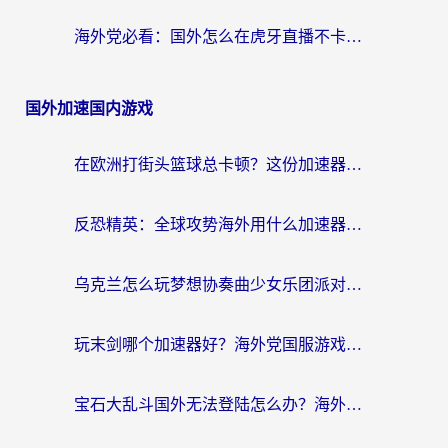
海外党必看：国外怎么在虎牙直播不卡顿？附腾讯视频网易云音乐解决方案
国外加速国内游戏
在欧洲打街头篮球总卡顿？这份加速器选择指南帮你解决延迟难题
反恐精英：全球攻势海外用什么加速器登录？海外党国服游戏畅玩指南
乌克兰怎么玩梦想协奏曲少女乐团派对？海外党国服游戏加速全攻略（附欧洲重生细胞荒野行动不卡技巧）
玩末剑哪个加速器好？海外党国服游戏畅玩终极指南（附3款热门游戏实测）
宝石大乱斗国外无法登陆怎么办？海外玩家专属加速指南（附穿越火线原野传说解决方案）