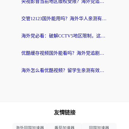
央视影音当前地区版权受限？海外党追剧看片的终极解决方案来了
交管12123国外能用吗？海外华人亲测有效的回国加速器选择指南
海外党必看：破解CCTV5地区限制，这样看欧洲杯奥运直播才够爽！
优酷缓存视频国外能看吗？海外党追剧看片的终极解决方案来了
海外怎么看优酷视频？留学生亲测有效的回国加速器选择指南
友情链接
海外回国加速器
番茄加速器
回国加速器