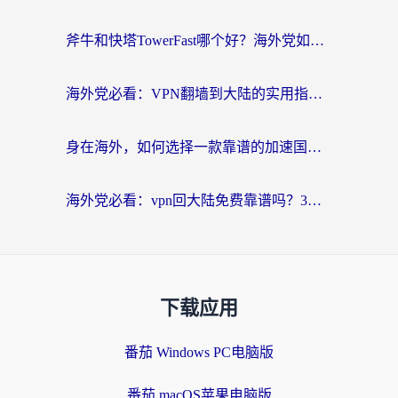
斧牛和快塔TowerFast哪个好？海外党如何选对回国加速器
海外党必看：VPN翻墙到大陆的实用指南——从看CCTV5到选加速器，一篇全搞定
身在海外，如何选择一款靠谱的加速国内网络的加速器？
海外党必看：vpn回大陆免费靠谱吗？3步选对加速器实现无缝刷国内资源
下载应用
番茄 Windows PC电脑版
番茄 macOS苹果电脑版