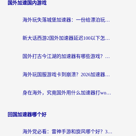
国外加速国内游戏
海外玩失落城堡加速器：一份给漂泊玩家的网络自救指南
新大话西游2国外加速器延迟100以下怎么办？海外党实测有效的低延迟指南
国外打古今江湖的加速器有哪些游戏？一个海外玩家的终极选择指南
海外玩国服游戏卡到崩溃？2026加速器免费推荐+实用指南（亲测有效）
身在海外，究竟国外用什么加速器打wow好？
回国加速器哪个好
海外党必看：雷神手游和旋风哪个好？3分钟选对回国加速器，无缝刷国内剧玩游戏