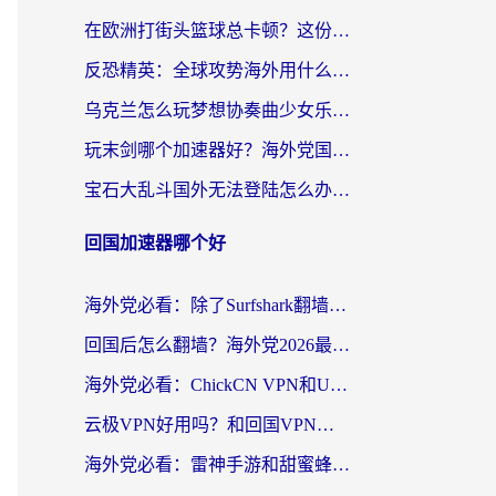
在欧洲打街头篮球总卡顿？这份加速器选择指南帮你解决延迟难题
反恐精英：全球攻势海外用什么加速器登录？海外党国服游戏畅玩指南
乌克兰怎么玩梦想协奏曲少女乐团派对？海外党国服游戏加速全攻略（附欧洲重生细胞荒野行动不卡技巧）
玩末剑哪个加速器好？海外党国服游戏畅玩终极指南（附3款热门游戏实测）
宝石大乱斗国外无法登陆怎么办？海外玩家专属加速指南（附穿越火线原野传说解决方案）
回国加速器哪个好
海外党必看：除了Surfshark翻墙回国，这些加速器选择技巧你真的懂吗？
回国后怎么翻墙？海外党2026最新无缝访问国内资源全攻略（附对比实测）
海外党必看：ChickCN VPN和UfunR VPN对比哪个回国效果更好？附实用选择指南
云极VPN好用吗？和回国VPN对比哪个回国效果更好？海外党亲测避坑指南
海外党必看：雷神手游和甜蜜蜂好用吗？3步选对回国加速器无缝刷国内资源