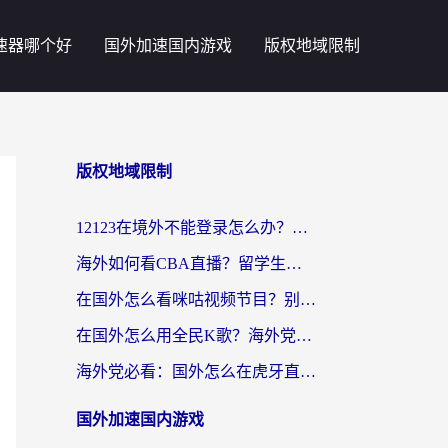
速器哪个好
国外加速国内游戏
版权地域限制
版权地域限制
12123在境外不能登录怎么办？海外党亲测有效的回国加速方案
海外如何看CBA直播？留学生亲测有效的体育赛事观看指南
在国外怎么看咪咕视频节目？别让地域限制挡住你的追剧自由
在国外怎么用全民K歌？海外党亲测不卡顿的回国加速秘籍
海外党必看：国外怎么在虎牙直播不卡顿？附腾讯视频网易云音乐解决方案
国外加速国内游戏