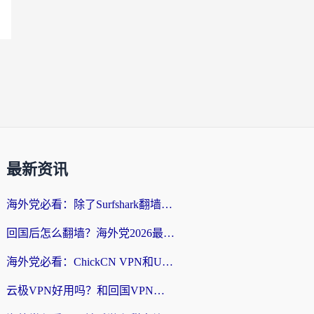
最新资讯
海外党必看：除了Surfshark翻墙回国，这些加速器选择技巧你真的懂吗？
回国后怎么翻墙？海外党2026最新无缝访问国内资源全攻略（附对比实测）
海外党必看：ChickCN VPN和UfunR VPN对比哪个回国效果更好？附实用选择指南
云极VPN好用吗？和回国VPN对比哪个回国效果更好？海外党亲测避坑指南