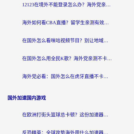
12123在境外不能登录怎么办？海外党亲测有效的回国加速方案
海外如何看CBA直播？留学生亲测有效的体育赛事观看指南
在国外怎么看咪咕视频节目？别让地域限制挡住你的追剧自由
在国外怎么用全民K歌？海外党亲测不卡顿的回国加速秘籍
海外党必看：国外怎么在虎牙直播不卡顿？附腾讯视频网易云音乐解决方案
国外加速国内游戏
在欧洲打街头篮球总卡顿？这份加速器选择指南帮你解决延迟难题
反恐精英：全球攻势海外用什么加速器登录？海外党国服游戏畅玩指南