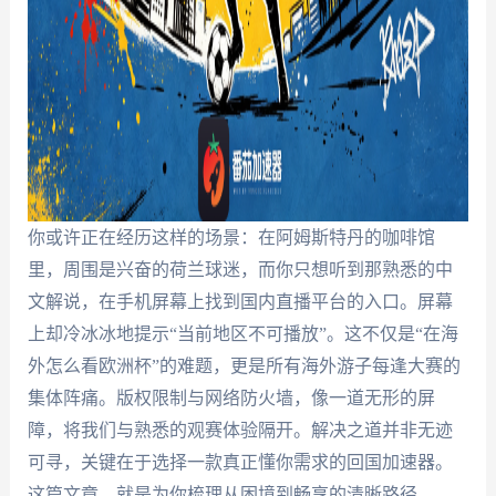
你或许正在经历这样的场景：在阿姆斯特丹的咖啡馆
里，周围是兴奋的荷兰球迷，而你只想听到那熟悉的中
文解说，在手机屏幕上找到国内直播平台的入口。屏幕
上却冷冰冰地提示“当前地区不可播放”。这不仅是“在海
外怎么看欧洲杯”的难题，更是所有海外游子每逢大赛的
集体阵痛。版权限制与网络防火墙，像一道无形的屏
障，将我们与熟悉的观赛体验隔开。解决之道并非无迹
可寻，关键在于选择一款真正懂你需求的回国加速器。
这篇文章，就是为你梳理从困境到畅享的清晰路径。