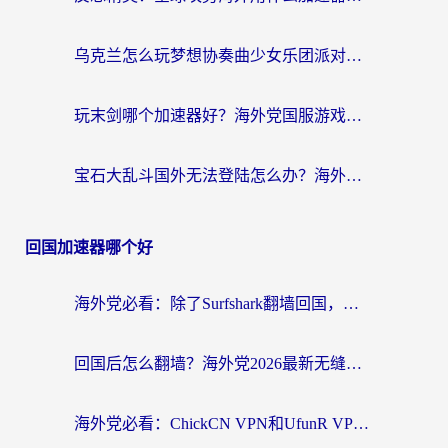
乌克兰怎么玩梦想协奏曲少女乐团派对？海外党国服游戏加速全攻略（附欧洲重生细胞荒野行动不卡技巧）
玩末剑哪个加速器好？海外党国服游戏畅玩终极指南（附3款热门游戏实测）
宝石大乱斗国外无法登陆怎么办？海外玩家专属加速指南（附穿越火线原野传说解决方案）
回国加速器哪个好
海外党必看：除了Surfshark翻墙回国，这些加速器选择技巧你真的懂吗？
回国后怎么翻墙？海外党2026最新无缝访问国内资源全攻略（附对比实测）
海外党必看：ChickCN VPN和UfunR VPN对比哪个回国效果更好？附实用选择指南