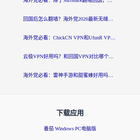
海外党必看：除了Surfshark翻墙回国，这些加速器选择技巧你真的懂吗？
回国后怎么翻墙？海外党2026最新无缝访问国内资源全攻略（附对比实测）
海外党必看：ChickCN VPN和UfunR VPN对比哪个回国效果更好？附实用选择指南
云极VPN好用吗？和回国VPN对比哪个回国效果更好？海外党亲测避坑指南
海外党必看：雷神手游和甜蜜蜂好用吗？3步选对回国加速器无缝刷国内资源
下载应用
番茄 Windows PC电脑版