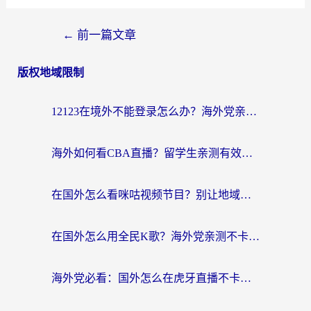
←
前一篇文章
版权地域限制
12123在境外不能登录怎么办？海外党亲测有效的回国加速方案
海外如何看CBA直播？留学生亲测有效的体育赛事观看指南
在国外怎么看咪咕视频节目？别让地域限制挡住你的追剧自由
在国外怎么用全民K歌？海外党亲测不卡顿的回国加速秘籍
海外党必看：国外怎么在虎牙直播不卡顿？附腾讯视频网易云音乐解决方案