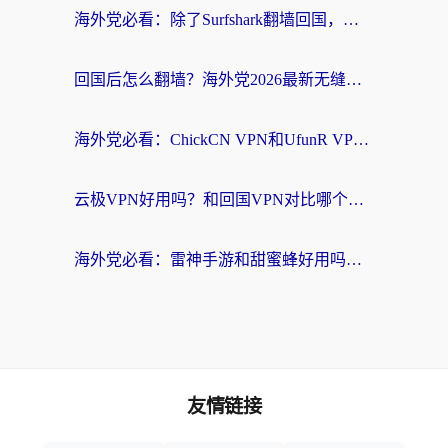
海外党必看：除了Surfshark翻墙回国，这些加速器选择技巧你真的懂吗？
回国后怎么翻墙？海外党2026最新无缝访问国内资源全攻略（附对比实测）
海外党必看：ChickCN VPN和UfunR VPN对比哪个回国效果更好？附实用选择指南
云极VPN好用吗？和回国VPN对比哪个回国效果更好？海外党亲测避坑指南
海外党必看：雷神手游和甜蜜蜂好用吗？3步选对回国加速器无缝刷国内资源
友情链接