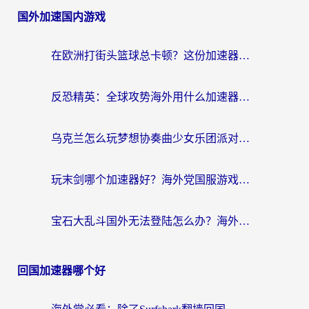
国外加速国内游戏
在欧洲打街头篮球总卡顿？这份加速器选择指南帮你解决延迟难题
反恐精英：全球攻势海外用什么加速器登录？海外党国服游戏畅玩指南
乌克兰怎么玩梦想协奏曲少女乐团派对？海外党国服游戏加速全攻略（附欧洲重生细胞荒野行动不卡技巧）
玩末剑哪个加速器好？海外党国服游戏畅玩终极指南（附3款热门游戏实测）
宝石大乱斗国外无法登陆怎么办？海外玩家专属加速指南（附穿越火线原野传说解决方案）
回国加速器哪个好